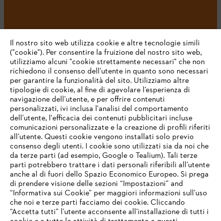
#STIHL
Il nostro sito web utilizza cookie e altre tecnologie simili
("cookie"). Per consentire la fruizione del nostro sito web,
utilizziamo alcuni "cookie strettamente necessari" che non
richiedono il consenso dell’utente in quanto sono necessari
per garantire la funzionalità del sito. Utilizziamo altre
tipologie di cookie, al fine di agevolare l’esperienza di
navigazione dell’utente, e per offrire contenuti
personalizzati, ivi inclusa l'analisi del comportamento
L’azienda
dell’utente, l'efficacia dei contenuti pubblicitari incluse
comunicazioni personalizzate e la creazione di profili riferiti
all’utente. Questi cookie vengono installati solo previo
consenso degli utenti. I cookie sono utilizzati sia da noi che
da terze parti (ad esempio, Google o Tealium). Tali terze
STIHL FAQ
parti potrebbero trattare i dati personali riferibili all’utente
anche al di fuori dello Spazio Economico Europeo. Si prega
di prendere visione delle sezioni “Impostazioni” and
“Informativa sui Cookie” per maggiori informazioni sull’uso
Service
che noi e terze parti facciamo dei cookie. Cliccando
IHR BROWSER WIRD NICHT
“Accetta tutti” l’utente acconsente all’installazione di tutti i
UNTERSTÜTZT