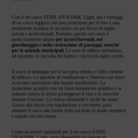
Con il set casco STIHL DYNAMIC Light, hai i vantaggi
di un casco leggero con una protezione per il viso e una
protezione acustica in un unico set per lavori di taglio
privati e professionali. Pertanto, questo set casco è
particolarmente adatto
per lavori forestali, nel
giardinaggio e nella costruzione di paesaggi, nonché
per le aziende municipali
. Le aree di utilizzo includono,
ad esempio, la raccolta del legno e i lavori di taglio a terra.
Il casco si distingue per il suo peso ridotto e l'alto comfort
di utilizzo. Le aperture di ventilazione e l'interno con fasce
in tessuto assicurano una buona ventilazione. La
protezione acustica con un buon isolamento acustico e la
robusta visiera in nylon proteggono il viso e le orecchie
durante il lavoro. La visiera ribaltabile è facile da usare.
Grazie alla fascia con regolazione a cricchetto, puoi
adattare il casco alla forma della tua testa in modo semplice
e rapido con una mano.
Come accessori opzionali per il set casco STIHL
DYNAMIC Light, sono disponibili le capsule di