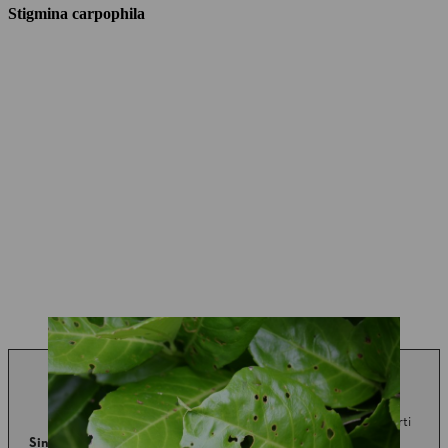
Stigmina carpophila
Da maggio sulle foglie
compaiono macchie da
rossastre a marroni. Le parti
Sintomi
infestate si inaridiscono e