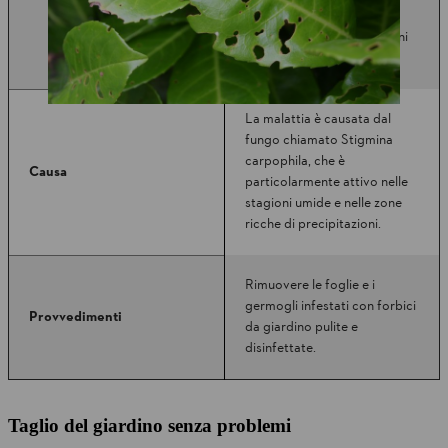
cadono, e le foglie sembra
siano state colpite da pallini
di piombo.
La malattia è causata dal
fungo chiamato Stigmina
carpophila, che è
Causa
particolarmente attivo nelle
stagioni umide e nelle zone
ricche di precipitazioni.
Rimuovere le foglie e i
germogli infestati con forbici
Provvedimenti
da giardino pulite e
disinfettate.
Taglio del giardino senza problemi