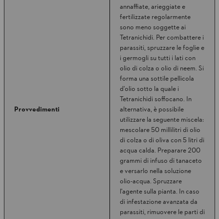
annaffiate, arieggiate e
fertilizzate regolarmente
sono meno soggette ai
Tetranichidi. Per combattere i
parassiti, spruzzare le foglie e
i germogli su tutti i lati con
olio di colza o olio di neem. Si
forma una sottile pellicola
d'olio sotto la quale i
Tetranichidi soffocano. In
Provvedimenti
alternativa, è possibile
utilizzare la seguente miscela:
mescolare 50 millilitri di olio
di colza o di oliva con 5 litri di
acqua calda. Preparare 200
grammi di infuso di tanaceto
e versarlo nella soluzione
olio-acqua. Spruzzare
l'agente sulla pianta. In caso
di infestazione avanzata da
parassiti, rimuovere le parti di