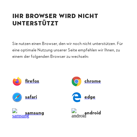
179,00 €
IHR BROWSER WIRD NICHT
UNTERSTÜTZT
Sie nutzen einen Browser, den wir noch nicht unterstützen. Für
eine optimale Nutzung unserer Seite empfehlen wir Ihnen, zu
einem der folgenden Browser zu wechseln:
firefox
chrome
safari
edge
samsung
android
Forbice da giardino PG 10
Modello entry-level con corpo in alluminio verniciato