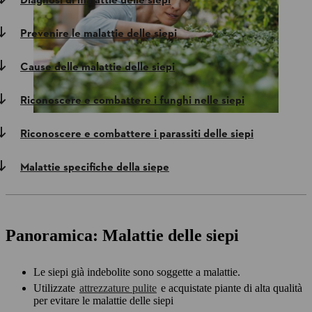
Diagnosi di malattie delle siepi
Prevenire le malattie delle siepi
Cause delle malattie delle siepi
Riconoscere e combattere i funghi nelle siepi
Riconoscere e combattere i parassiti delle siepi
Malattie specifiche della siepe
Panoramica: Malattie delle siepi
Le siepi già indebolite sono soggette a malattie.
Utilizzate
attrezzature pulite
e acquistate piante di alta qualità
per evitare le malattie delle siepi