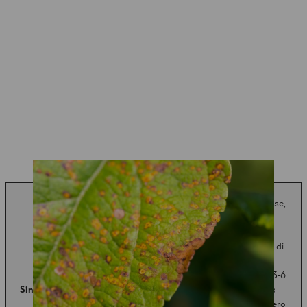
Macchie marroni, nere, rosse,
grigie o gialle sulla parte
superiore della foglia, che
variano a seconda del tipo di
agente patogeno. Le
macchie sono rotonde, di 3-6
Sintomi
millimetri e hanno un punto
chiaro al centro, il fungo vero