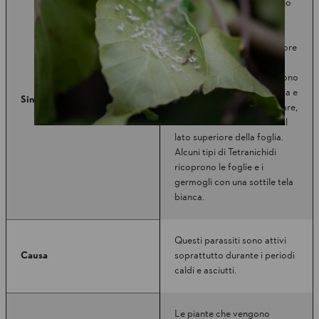
Piccoli insetti che diventano
grandi solo fino a 0,8
millimetri. A seconda della
stagione assumono un colore
giallo-verde, rosso o
marrone. I Tetranichidi vivono
sul lato inferiore della foglia e
Sintomi
si nutrono della linfa cellulare,
creando macchie chiare sul
lato superiore della foglia.
Alcuni tipi di Tetranichidi
ricoprono le foglie e i
germogli con una sottile tela
bianca.
Questi parassiti sono attivi
Causa
soprattutto durante i periodi
caldi e asciutti.
Le piante che vengono