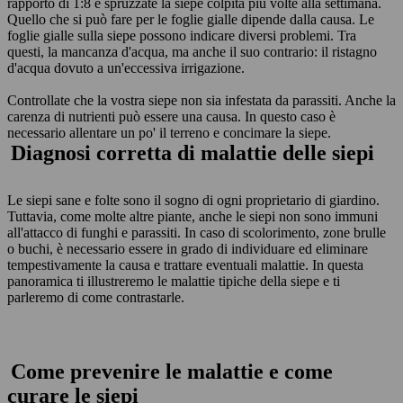
rapporto di 1:8 e spruzzate la siepe colpita più volte alla settimana.
Quello che si può fare per le foglie gialle dipende dalla causa. Le
foglie gialle sulla siepe possono indicare diversi problemi. Tra
questi, la mancanza d'acqua, ma anche il suo contrario: il ristagno
d'acqua dovuto a un'eccessiva irrigazione.
Controllate che la vostra siepe non sia infestata da parassiti. Anche la
carenza di nutrienti può essere una causa. In questo caso è
necessario allentare un po' il terreno e concimare la siepe.
Diagnosi corretta di malattie delle siepi
Le siepi sane e folte sono il sogno di ogni proprietario di giardino.
Tuttavia, come molte altre piante, anche le siepi non sono immuni
all'attacco di funghi e parassiti. In caso di scolorimento, zone brulle
o buchi, è necessario essere in grado di individuare ed eliminare
tempestivamente la causa e trattare eventuali malattie. In questa
panoramica ti illustreremo le malattie tipiche della siepe e ti
parleremo di come contrastarle.
Come prevenire le malattie e come
curare le siepi