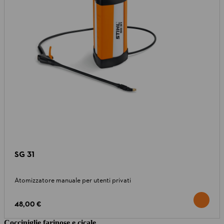
SG 31
Atomizzatore manuale per utenti privati
48,00 €
Cocciniglie farinose e cicale