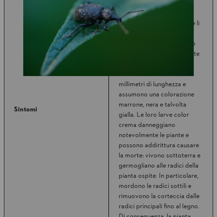
morsi frastagliate,
praticando buchi su foglie,
germogli e boccioli mentre li
mangiano. Sono attivi
durante la notte e riposano
sotto pietre o foglie durante
il giorno. Gli oziorrinchi
arrivano a circa 10-12
millimetri di lunghezza e
assumono una colorazione
marrone, nera e talvolta
Sintomi
gialla. Le loro larve color
crema danneggiano
notevolmente le piante e
possono addirittura causare
la morte: vivono sottoterra e
germogliano alle radici della
pianta ospite. In particolare,
mordono le radici sottili e
rimuovono la corteccia dalle
radici principali fino al legno.
Di conseguenza, la pianta