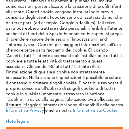
dell’utente, l'efficacia dei contenuti pubblicitari incluse
comunicazioni personalizzate e la creazione di profili riferiti
all’utente. Questi cookie vengono installati solo previo
consenso degli utenti. I cookie sono utilizzati sia da noi che
da terze parti (ad esempio, Google o Tealium). Tali terze
parti potrebbero trattare i dati personali riferibili all’utente
anche al di fuori dello Spazio Economico Europeo. Si prega
di prendere visione delle sezioni “Impostazioni” and
“Informativa sui Cookie” per maggiori informazioni sull’uso
che noi e terze parti facciamo dei cookie. Cliccando
IHR BROWSER WIRD NICHT
“Accetta tutti” l’utente acconsente all’installazione di tutti i
UNTERSTÜTZT
cookie e a tutte le attività di trattamento a questi
associate. Cliccando "Rifiuta tutti" l’utente rifiuta
l’installazione di qualsiasi cookie non strettamente
necessario. Nella sezione Impostazioni è possibile prestare
Sie nutzen einen Browser, den wir noch nicht unterstützen. Für
il consenso o rifiutare singoli cookie. È possibile revocare il
eine optimale Nutzung unserer Seite empfehlen wir Ihnen, zu
proprio consenso all'utilizzo di singoli cookie o di tutti i
einem der folgenden Browser zu wechseln:
cookie in qualsiasi momento, attraverso la sezione
“Cookie”, in calce alla pagina. Tale azione avrà efficacia per
il futuro. Maggiori informazioni sono disponibili nella nostra
Informativa Privacy
e nella nostra
Informativa sui Cookie
.
firefox
chrome
Nota legale
safari
edge