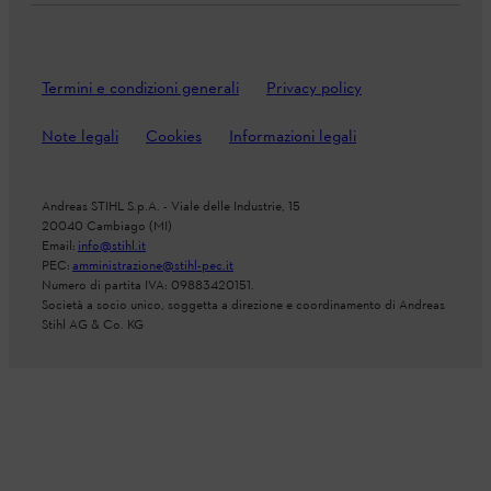
Termini e condizioni generali
Privacy policy
Note legali
Cookies
Informazioni legali
Andreas STIHL S.p.A. - Viale delle Industrie, 15
20040 Cambiago (MI)
Email:
info@stihl.it
PEC:
amministrazione@stihl-pec.it
Numero di partita IVA: 09883420151.
Società a socio unico, soggetta a direzione e coordinamento di Andreas
Stihl AG & Co. KG