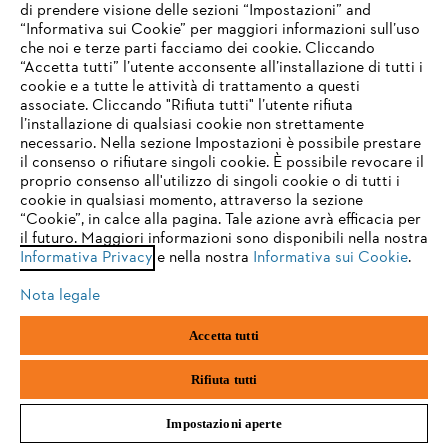
Accessori
di prendere visione delle sezioni “Impostazioni” and
“Informativa sui Cookie” per maggiori informazioni sull’uso
Per professionisti nel settore e cura del paesaggio
che noi e terze parti facciamo dei cookie. Cliccando
IHR BROWSER WIRD NICHT
“Accetta tutti” l’utente acconsente all’installazione di tutti i
37,40 €
*
UNTERSTÜTZT
cookie e a tutte le attività di trattamento a questi
Confronta
associate. Cliccando "Rifiuta tutti" l’utente rifiuta
l’installazione di qualsiasi cookie non strettamente
necessario. Nella sezione Impostazioni è possibile prestare
Sie nutzen einen Browser, den wir noch nicht unterstützen. Für
il consenso o rifiutare singoli cookie. È possibile revocare il
eine optimale Nutzung unserer Seite empfehlen wir Ihnen, zu
20
DA
26
PRODOTTI
proprio consenso all'utilizzo di singoli cookie o di tutti i
einem der folgenden Browser zu wechseln:
cookie in qualsiasi momento, attraverso la sezione
Visualizza altro
“Cookie”, in calce alla pagina. Tale azione avrà efficacia per
il futuro. Maggiori informazioni sono disponibili nella nostra
Informativa Privacy
e nella nostra
Informativa sui Cookie
.
firefox
chrome
Nota legale
safari
edge
Accetta tutti
Accessori
samsung
android
Rifiuta tutti
Impostazioni aperte