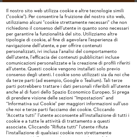
#STIHL
Il nostro sito web utilizza cookie e altre tecnologie simili
("cookie"). Per consentire la fruizione del nostro sito web,
utilizziamo alcuni "cookie strettamente necessari" che non
richiedono il consenso dell’utente in quanto sono necessari
per garantire la funzionalità del sito. Utilizziamo altre
tipologie di cookie, al fine di agevolare l’esperienza di
navigazione dell’utente, e per offrire contenuti
personalizzati, ivi inclusa l'analisi del comportamento
L’azienda
dell’utente, l'efficacia dei contenuti pubblicitari incluse
comunicazioni personalizzate e la creazione di profili riferiti
all’utente. Questi cookie vengono installati solo previo
consenso degli utenti. I cookie sono utilizzati sia da noi che
da terze parti (ad esempio, Google o Tealium). Tali terze
STIHL FAQ
parti potrebbero trattare i dati personali riferibili all’utente
anche al di fuori dello Spazio Economico Europeo. Si prega
di prendere visione delle sezioni “Impostazioni” and
“Informativa sui Cookie” per maggiori informazioni sull’uso
Service
che noi e terze parti facciamo dei cookie. Cliccando
IHR BROWSER WIRD NICHT
“Accetta tutti” l’utente acconsente all’installazione di tutti i
UNTERSTÜTZT
cookie e a tutte le attività di trattamento a questi
associate. Cliccando "Rifiuta tutti" l’utente rifiuta
l’installazione di qualsiasi cookie non strettamente