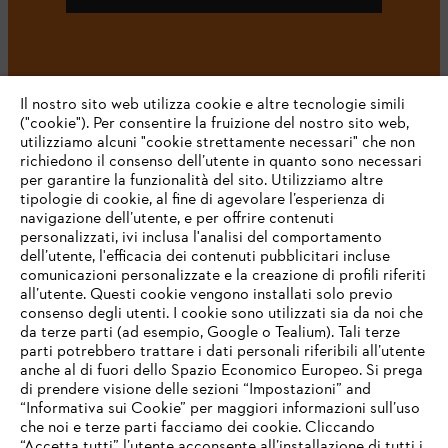
#STIHL
Il nostro sito web utilizza cookie e altre tecnologie simili
("cookie"). Per consentire la fruizione del nostro sito web,
utilizziamo alcuni "cookie strettamente necessari" che non
richiedono il consenso dell’utente in quanto sono necessari
per garantire la funzionalità del sito. Utilizziamo altre
tipologie di cookie, al fine di agevolare l’esperienza di
navigazione dell’utente, e per offrire contenuti
personalizzati, ivi inclusa l'analisi del comportamento
L’azienda
dell’utente, l'efficacia dei contenuti pubblicitari incluse
comunicazioni personalizzate e la creazione di profili riferiti
all’utente. Questi cookie vengono installati solo previo
consenso degli utenti. I cookie sono utilizzati sia da noi che
da terze parti (ad esempio, Google o Tealium). Tali terze
STIHL FAQ
parti potrebbero trattare i dati personali riferibili all’utente
anche al di fuori dello Spazio Economico Europeo. Si prega
di prendere visione delle sezioni “Impostazioni” and
“Informativa sui Cookie” per maggiori informazioni sull’uso
Service
che noi e terze parti facciamo dei cookie. Cliccando
IHR BROWSER WIRD NICHT
“Accetta tutti” l’utente acconsente all’installazione di tutti i