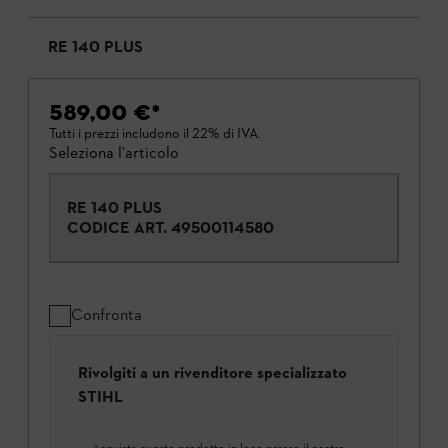
RE 140 PLUS
589,00 €
*
Tutti i prezzi includono il 22% di IVA.
Seleziona l'articolo
RE 140 PLUS
CODICE ART.
49500114580
Confronta
Rivolgiti a un rivenditore specializzato
STIHL
Acquista questo prodotto in loco presso il nostro