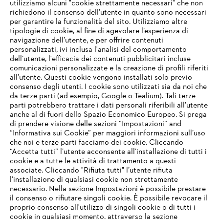
utilizziamo alcuni "cookie strettamente necessari" che non
richiedono il consenso dell’utente in quanto sono necessari
per garantire la funzionalità del sito. Utilizziamo altre
tipologie di cookie, al fine di agevolare l’esperienza di
navigazione dell’utente, e per offrire contenuti
personalizzati, ivi inclusa l'analisi del comportamento
L’azienda
dell’utente, l'efficacia dei contenuti pubblicitari incluse
comunicazioni personalizzate e la creazione di profili riferiti
all’utente. Questi cookie vengono installati solo previo
consenso degli utenti. I cookie sono utilizzati sia da noi che
da terze parti (ad esempio, Google o Tealium). Tali terze
STIHL FAQ
parti potrebbero trattare i dati personali riferibili all’utente
anche al di fuori dello Spazio Economico Europeo. Si prega
di prendere visione delle sezioni “Impostazioni” and
“Informativa sui Cookie” per maggiori informazioni sull’uso
Service
che noi e terze parti facciamo dei cookie. Cliccando
IHR BROWSER WIRD NICHT
“Accetta tutti” l’utente acconsente all’installazione di tutti i
UNTERSTÜTZT
cookie e a tutte le attività di trattamento a questi
associate. Cliccando "Rifiuta tutti" l’utente rifiuta
l’installazione di qualsiasi cookie non strettamente
necessario. Nella sezione Impostazioni è possibile prestare
Sie nutzen einen Browser, den wir noch nicht unterstützen. Für
Termini e condizioni generali
Privacy policy
il consenso o rifiutare singoli cookie. È possibile revocare il
eine optimale Nutzung unserer Seite empfehlen wir Ihnen, zu
proprio consenso all'utilizzo di singoli cookie o di tutti i
einem der folgenden Browser zu wechseln:
cookie in qualsiasi momento, attraverso la sezione
Note legali
Cookies
Informazioni legali