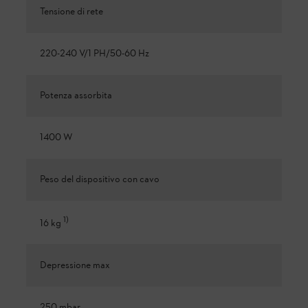
Tensione di rete
220-240 V/1 PH/50-60 Hz
Potenza assorbita
1400 W
Peso del dispositivo con cavo
1
)
16 kg
Depressione max
250 mbar