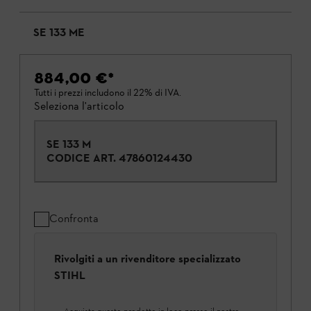
SE 133 ME
884,00 €
*
Tutti i prezzi includono il 22% di IVA.
Seleziona l'articolo
SE 133 M
CODICE ART.
47860124430
Confronta
Rivolgiti a un rivenditore specializzato
STIHL
Acquista questo prodotto in loco presso il nostro