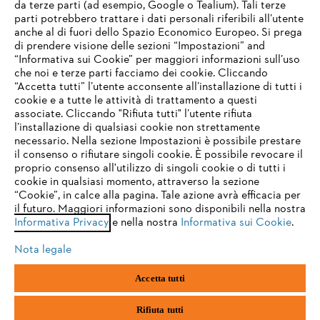
da terze parti (ad esempio, Google o Tealium). Tali terze
STIHL FAQ
parti potrebbero trattare i dati personali riferibili all’utente
anche al di fuori dello Spazio Economico Europeo. Si prega
di prendere visione delle sezioni “Impostazioni” and
“Informativa sui Cookie” per maggiori informazioni sull’uso
Service
che noi e terze parti facciamo dei cookie. Cliccando
IHR BROWSER WIRD NICHT
“Accetta tutti” l’utente acconsente all’installazione di tutti i
UNTERSTÜTZT
cookie e a tutte le attività di trattamento a questi
associate. Cliccando "Rifiuta tutti" l’utente rifiuta
l’installazione di qualsiasi cookie non strettamente
necessario. Nella sezione Impostazioni è possibile prestare
Sie nutzen einen Browser, den wir noch nicht unterstützen. Für
Termini e condizioni generali
Privacy policy
il consenso o rifiutare singoli cookie. È possibile revocare il
eine optimale Nutzung unserer Seite empfehlen wir Ihnen, zu
proprio consenso all'utilizzo di singoli cookie o di tutti i
einem der folgenden Browser zu wechseln:
cookie in qualsiasi momento, attraverso la sezione
Note legali
Cookies
Informazioni legali
“Cookie”, in calce alla pagina. Tale azione avrà efficacia per
il futuro. Maggiori informazioni sono disponibili nella nostra
Informativa Privacy
e nella nostra
Informativa sui Cookie
.
firefox
chrome
Andreas STIHL S.p.A. - Viale delle Industrie, 15
20040 Cambiago (MI)
Nota legale
Email:
info@stihl.it
safari
edge
PEC:
amministrazione@stihl-pec.it
Accetta tutti
Numero di partita IVA: 09883420151.
Società a socio unico, soggetta a direzione e coordinamento di Andreas
samsung
android
Stihl AG & Co. KG
Rifiuta tutti