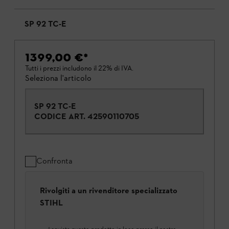
SP 92 TC-E
1399,00 €
*
Tutti i prezzi includono il 22% di IVA.
Seleziona l'articolo
SP 92 TC-E
CODICE ART.
42590110705
Confronta
Rivolgiti a un rivenditore specializzato
STIHL
Acquista questo prodotto in loco presso il nostro