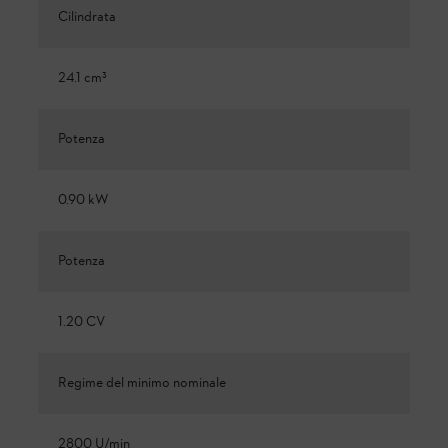
Cilindrata
24.1 cm³
Potenza
0.90 kW
Potenza
1.20 CV
Regime del minimo nominale
2800 U/min