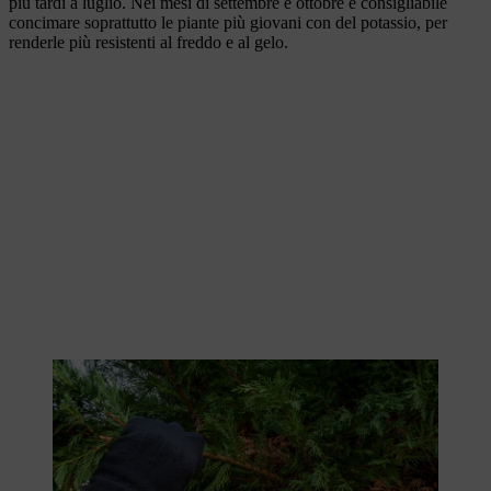
più tardi a luglio. Nei mesi di settembre e ottobre è consigliabile
concimare soprattutto le piante più giovani con del potassio, per
renderle più resistenti al freddo e al gelo.
La cura delle siepi include la potatura dei nuovi germogli.