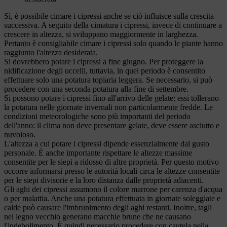
Sì, è possibile cimare i cipressi anche se ciò influisce sulla crescita
successiva. A seguito della cimatura i cipressi, invece di continuare a
crescere in altezza, si sviluppano maggiormente in larghezza.
Pertanto è consigliabile cimare i cipressi solo quando le piante hanno
raggiunto l'altezza desiderata.
Si dovrebbero potare i cipressi a fine giugno. Per proteggere la
nidificazione degli uccelli, tuttavia, in quel periodo è consentito
effettuare solo una potatura topiaria leggera. Se necessario, si può
procedere con una seconda potatura alla fine di settembre.
Si possono potare i cipressi fino all'arrivo delle gelate: essi tollerano
la potatura nelle giornate invernali non particolarmente fredde. Le
condizioni meteorologiche sono più importanti del periodo
dell'anno: il clima non deve presentare gelate, deve essere asciutto e
nuvoloso.
L'altezza a cui potare i cipressi dipende essenzialmente dal gusto
personale. È anche importante rispettare le altezze massime
consentite per le siepi a ridosso di altre proprietà. Per questo motivo
occorre informarsi presso le autorità locali circa le altezze consentite
per le siepi divisorie e la loro distanza dalle proprietà adiacenti.
Gli aghi dei cipressi assumono il colore marrone per carenza d'acqua
o per malattia. Anche una potatura effettuata in giornate soleggiate e
calde può causare l'imbrunimento degli aghi restanti. Inoltre, tagli
nel legno vecchio generano macchie brune che ne causano
l'indebolimento. È quindi necessario procedere con cautela nella