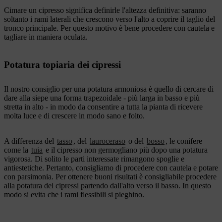
Cimare un cipresso significa definirle l'altezza definitiva: saranno
soltanto i rami laterali che crescono verso l'alto a coprire il taglio del
tronco principale. Per questo motivo è bene procedere con cautela e
tagliare in maniera oculata.
Potatura topiaria dei cipressi
Il nostro consiglio per una potatura armoniosa è quello di cercare di
dare alla siepe una forma trapezoidale - più larga in basso e più
stretta in alto - in modo da consentire a tutta la pianta di ricevere
molta luce e di crescere in modo sano e folto.
A differenza del
tasso
, del
lauroceraso
o del
bosso
, le conifere
come la
tuia
e il cipresso non germogliano più dopo una potatura
vigorosa. Di solito le parti interessate rimangono spoglie e
antiestetiche. Pertanto, consigliamo di procedere con cautela e potare
con parsimonia. Per ottenere buoni risultati è consigliabile procedere
alla potatura dei cipressi partendo dall'alto verso il basso. In questo
modo si evita che i rami flessibili si pieghino.