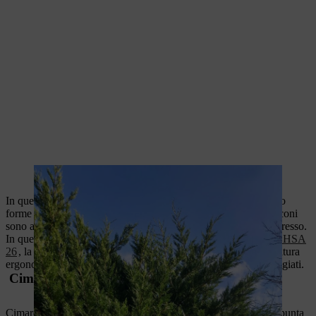
La potatura dei cipressi richiede attenzione.
In questo modo si possono potare anche piante singole creando
forme artistiche: le cosiddette topiarie. Sfere, nuvole, spirali e coni
sono alcune delle forme più comuni in cui si può tagliare il cipresso.
In questo caso utilizzare un rifinitore portatile come lo
STIHL HSA
26
, la cui lunghezza di taglio ridotta, combinata con l'impugnatura
ergonomica e gommata, è ideale per tagli precisi e particolareggiati.
Cimare i cipressi
Cimare i cipressi influisce sul loro successivo sviluppo. Nella punta