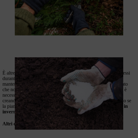
I cipressi devono essere concimati regolarmente.
È altresì importante annaffiare regolarmente e concimare i cipressi
durante tutto l'arco dell'anno. Il terreno deve essere sempre
mantenuto umido, in quanto i cipressi non devono seccarsi. Dato
che non tollerano i ristagni d'acqua, prima di piantare i cipressi è
necessario preparare il terreno in modo adeguato, ad esempio
creando un sistema di drenaggio se il terreno è molto argilloso o se
la pianta è in vaso.
Ricordarsi di annaffiare i cipressi anche in
inverno, magari con dell'acqua leggermente tiepida.
Altri consigli per il giardinaggio