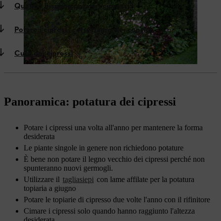
Quando bisogna potare i cipressi?
Potare i cipressi correttamente: consigli
Cura dei cipressi
Panoramica: potatura dei cipressi
Potare i cipressi una volta all'anno per mantenere la forma
desiderata
Le piante singole in genere non richiedono potature
È bene non potare il legno vecchio dei cipressi perché non
spunteranno nuovi germogli.
Utilizzare il
tagliasiepi
con lame affilate per la potatura
topiaria a giugno
Potare le topiarie di cipresso due volte l'anno con il rifinitore
Cimare i cipressi solo quando hanno raggiunto l'altezza
desiderata