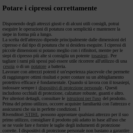
Potare i cipressi correttamente
Disponendo degli attrezzi giusti e di alcuni utili consigli, potrai
eseguire le operazioni di potatura con semplicità e mantenere la
siepe in forma più a lungo.
La scelta dell'attrezzo dipende principalmente dalle dimensioni del
cipresso e dal tipo di potatura che si desidera eseguire. I cipressi di
piccole dimensioni si potano meglio con i rifinitori, mentre per le
siepi di cipresso più alte si consiglia un potente
tosasiepi
. Per
tagliare i rami più spessi può essere utile ricorrere all'utilizzo di una
cesoia
o di un
potatore
a batteria.
Lavorare con attrezzi potenti è un'esperienza piacevole che permette
di raggiungere ottimi risultati e poter contare su un abbigliamento
protettivo efficace è fondamentale. Quando si lavora con il tosasiepi,
indossare sempre i
dispositivi di protezione personale
. Questi
includono occhiali di protezione, calzature robuste, guanti e altro.
Per ulteriori dettagli, consultare le
istruzioni per l'uso
del prodotto.
Prima del primo utilizzo, occorre acquisire familiarità con l'attrezzo e
assicurarsi che sia in perfette condizioni. I
Rivenditori
STIHL
possono approntare qualsiasi attrezzo per il suo
primo utilizzo, consigliare il prodotto più adatto in base all'uso che
se ne vuole fare e fornire le taglie degli indumenti di protezione
corrette. I dispositivi di protezione personale non bastano a garantire