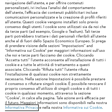
navigazione dell’utente, e per offrire contenuti
personalizzati, ivi inclusa l'analisi del comportamento
L’azienda
dell’utente, l'efficacia dei contenuti pubblicitari incluse
comunicazioni personalizzate e la creazione di profili riferiti
all’utente. Questi cookie vengono installati solo previo
consenso degli utenti. I cookie sono utilizzati sia da noi che
da terze parti (ad esempio, Google o Tealium). Tali terze
STIHL FAQ
parti potrebbero trattare i dati personali riferibili all’utente
anche al di fuori dello Spazio Economico Europeo. Si prega
di prendere visione delle sezioni “Impostazioni” and
“Informativa sui Cookie” per maggiori informazioni sull’uso
Service
che noi e terze parti facciamo dei cookie. Cliccando
IHR BROWSER WIRD NICHT
“Accetta tutti” l’utente acconsente all’installazione di tutti i
UNTERSTÜTZT
cookie e a tutte le attività di trattamento a questi
associate. Cliccando "Rifiuta tutti" l’utente rifiuta
l’installazione di qualsiasi cookie non strettamente
necessario. Nella sezione Impostazioni è possibile prestare
Sie nutzen einen Browser, den wir noch nicht unterstützen. Für
Termini e condizioni generali
Privacy policy
il consenso o rifiutare singoli cookie. È possibile revocare il
eine optimale Nutzung unserer Seite empfehlen wir Ihnen, zu
proprio consenso all'utilizzo di singoli cookie o di tutti i
einem der folgenden Browser zu wechseln:
cookie in qualsiasi momento, attraverso la sezione
Note legali
Cookies
Informazioni legali
“Cookie”, in calce alla pagina. Tale azione avrà efficacia per
il futuro. Maggiori informazioni sono disponibili nella nostra
Informativa Privacy
e nella nostra
Informativa sui Cookie
.
firefox
chrome
Andreas STIHL S.p.A. - Viale delle Industrie, 15