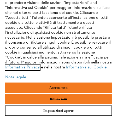
L’azienda
di prendere visione delle sezioni “Impostazioni” and
“Informativa sui Cookie” per maggiori informazioni sull’uso
che noi e terze parti facciamo dei cookie. Cliccando
IHR BROWSER WIRD NICHT
“Accetta tutti” l’utente acconsente all’installazione di tutti i
UNTERSTÜTZT
STIHL FAQ
cookie e a tutte le attività di trattamento a questi
associate. Cliccando "Rifiuta tutti" l’utente rifiuta
l’installazione di qualsiasi cookie non strettamente
necessario. Nella sezione Impostazioni è possibile prestare
Sie nutzen einen Browser, den wir noch nicht unterstützen. Für
il consenso o rifiutare singoli cookie. È possibile revocare il
eine optimale Nutzung unserer Seite empfehlen wir Ihnen, zu
Service
proprio consenso all'utilizzo di singoli cookie o di tutti i
einem der folgenden Browser zu wechseln:
cookie in qualsiasi momento, attraverso la sezione
“Cookie”, in calce alla pagina. Tale azione avrà efficacia per
il futuro. Maggiori informazioni sono disponibili nella nostra
Informativa Privacy
e nella nostra
Informativa sui Cookie
.
firefox
chrome
Termini e condizioni generali
Privacy policy
Nota legale
safari
edge
Note legali
Cookies
Informazioni legali
Accetta tutti
samsung
android
Rifiuta tutti
Andreas STIHL S.p.A. - Viale delle Industrie, 15
20040 Cambiago (MI)
Impostazioni aperte
Email:
info@stihl.it