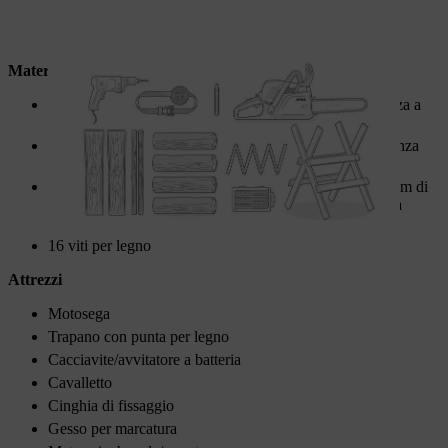
Materiali
Per il piano: 2 tavole (min. 30 cm di larghezza, lunghezza a
seconda di quella desiderata per il tavolo)
Per le gambe: legname tondo (ca. 20 cm di diametro, senza
corteccia)
Per la traversa di collegamento: legname tondo (ca. 10 cm di
diametro, senza corteccia, lunghezza a seconda di quella
desiderata per il tavolo)
16 viti per legno
Attrezzi
Motosega
Trapano con punta per legno
Cacciavite/avvitatore a batteria
Cavalletto
Cinghia di fissaggio
Gesso per marcatura