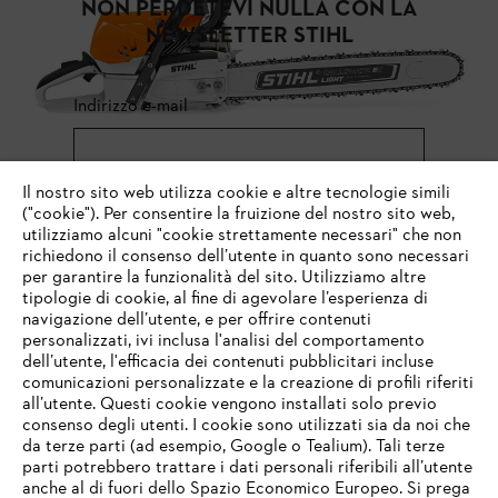
NON PERDETEVI NULLA CON LA
NEWSLETTER STIHL
Indirizzo e-mail
Il nostro sito web utilizza cookie e altre tecnologie simili
Iscrizione alla newsletter
("cookie"). Per consentire la fruizione del nostro sito web,
utilizziamo alcuni "cookie strettamente necessari" che non
richiedono il consenso dell’utente in quanto sono necessari
per garantire la funzionalità del sito. Utilizziamo altre
tipologie di cookie, al fine di agevolare l’esperienza di
#STIHL
navigazione dell’utente, e per offrire contenuti
personalizzati, ivi inclusa l'analisi del comportamento
dell’utente, l'efficacia dei contenuti pubblicitari incluse
comunicazioni personalizzate e la creazione di profili riferiti
all’utente. Questi cookie vengono installati solo previo
consenso degli utenti. I cookie sono utilizzati sia da noi che
da terze parti (ad esempio, Google o Tealium). Tali terze
parti potrebbero trattare i dati personali riferibili all’utente
anche al di fuori dello Spazio Economico Europeo. Si prega