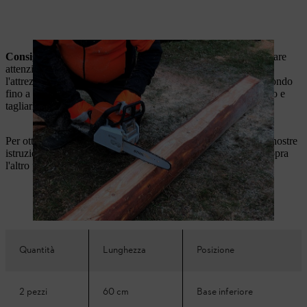
Consiglio degli esperti di STIHL:
durante il taglio a misura fare
attenzione a non toccare il terreno con la motosega, altrimenti
l'attrezzo potrebbe usurarsi precocemente. Segare il legname tondo
fino a circa tre quarti del diametro, quindi capovolgere il tronco e
tagliarlo nello stesso punto, ma sul lato opposto.
Per ottenere un tavolo da giardino come quello presente nelle nostre
istruzioni, impiliamo tre pezzi di lunghezza decrescente uno sopra
l'altro per ciascuna gamba:
Quantità
Lunghezza
Posizione
2 pezzi
60 cm
Base inferiore