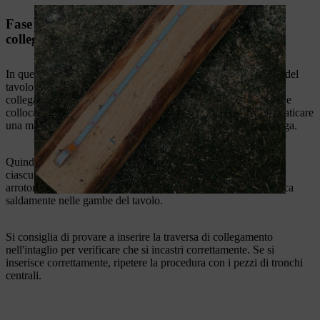
Fase 4: realizzare l'intaglio per la traversa di
collegamento
In questo passaggio, i pezzi di legno più in basso delle gambe del
tavolo vengono adattati alla forma della traversa di
collegamento.
Posizionare i due pezzi di legno inferiori a terra e
collocare la traversa di collegamento al centro sopra di essi. Praticare
una marcatura a sinistra e a destra della traversa con la motosega.
Quindi rimettere da parte il legno ed effettuare un taglio a V in
ciascun tronco. Dare all'intaglio una forma il più possibile
arrotondata con la motosega, in modo che la traversa si inserisca
saldamente nelle gambe del tavolo.
Si consiglia di provare a inserire la traversa di collegamento
nell'intaglio per verificare che si incastri correttamente. Se si
inserisce correttamente, ripetere la procedura con i pezzi di tronchi
centrali.