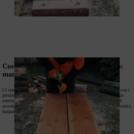
Costruire da soli un tavolo da giardino:
manutenzione
Ci siamo quasi! Ora non resta che trattare il tavolo da giardino con i
prodotti giusti. La manutenzione tempestiva protegge i mobili da
esterno contro segni di usura, alterazioni cromatiche e funghi. A
seconda del tipo di legno scelto, si possono usare olio, cera o vernici
trasparenti.