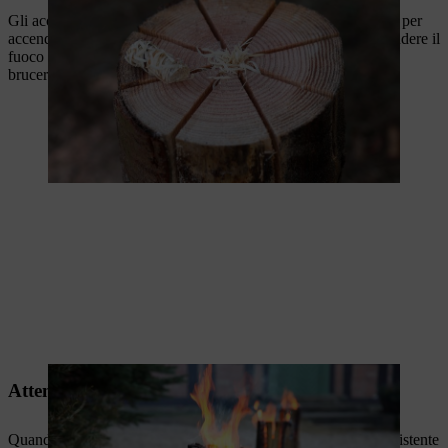
Gli accendini da barbecue o i giornali accartocciati sono adatti per
accendere la torcia svedese. Inserire l'innesco al centro e accendere il
fuoco svedese. A seconda delle dimensioni del tronco, il fuoco
brucerà tra le 2 e le 5 ore.
Attenzione quando si brucia
Quando si brucia, assicurarsi di utilizzare una base sicura e resistente