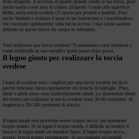
festa all'aperto. A seconda di quanto grande risulta la tua torcia, puoi
anche usarla come area di cottura all'aperto. Grazie alla superficie
diritta, nella torcia svedese c'è spazio per pentole e padelle. Puoi
anche limitarti a scaldare il pane su un bastoncino o i marshmallow,
che cuociono rapidamente sulla torcia accesa. I tuoi ospiti saranno
deliziati da questo fuoco da campo in miniatura.
Vuoi realizzare una torcia svedese? Ti mostriamo come funziona e
come realizzarla in una semplice guida passo dopo passo.
Il legno giusto per realizzare la torcia
svedese
I legni di conifere sono i migliori per una torcia svedese fai da te
perché bruciano meno rapidamente dei tronchi di latifoglie. Pino,
abete o abete rosso sono particolarmente adatti.
Le dimensioni ideali
del tronco per realizzare la torcia svedese sono 30-60 centimetri di
larghezza e 50-100 centimetri di altezza.
Il legno ideale non dovrebbe essere troppo secco, ma nemmeno
troppo umido. Se la legna è troppo umida, è difficile accendere il
fuoco e la legna tende ad emettere fumo. Il legno troppo secco,
invece, brucia troppo rapidamente. Si raccomanda un'umidità