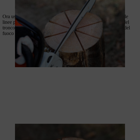
Ora usare la
motosega
per incidere il tronco dell'albero lungo le
linee pre-tracciate. Fermarsi circa 10 - 15 cm prima della fine del
tronco. Il tronco ha bisogno di questo supporto per la stabilità del
fuoco svedese.