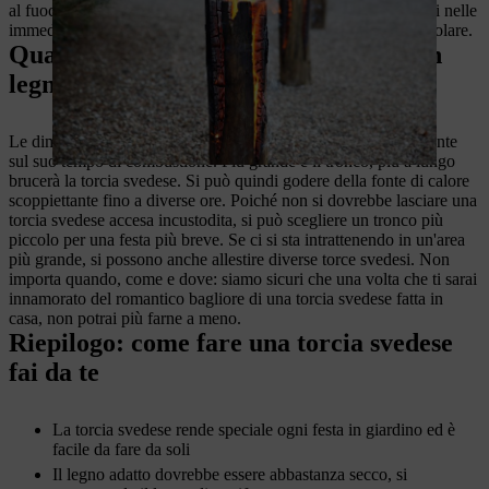
al fuoco. Inoltre, non ci dovrebbero essere oggetti infiammabili nelle
immediate vicinanze del fuoco svedese. Le scintille possono volare.
Quanto dura il fuoco: torcia svedese in
legno in formato grande o piccolo
Le dimensioni della torcia svedese in legno incidono direttamente
sul suo tempo di combustione. Più grande è il tronco, più a lungo
brucerà la torcia svedese. Si può quindi godere della fonte di calore
scoppiettante fino a diverse ore. Poiché non si dovrebbe lasciare una
torcia svedese accesa incustodita, si può scegliere un tronco più
piccolo per una festa più breve. Se ci si sta intrattenendo in un'area
più grande, si possono anche allestire diverse torce svedesi. Non
importa quando, come e dove: siamo sicuri che una volta che ti sarai
innamorato del romantico bagliore di una torcia svedese fatta in
casa, non potrai più farne a meno.
Riepilogo: come fare una torcia svedese
fai da te
La torcia svedese rende speciale ogni festa in giardino ed è
facile da fare da soli
Il legno adatto dovrebbe essere abbastanza secco, si