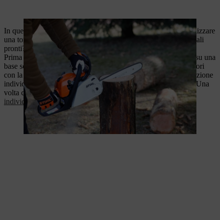
In questa guida passo dopo passo abbiamo riassunto come realizzare
una torcia svedese. Hai scelto il legno giusto e hai tutti i materiali
pronti? Bene, allora cominciamo a fare la tua torcia svedese!
Prima di segare: assicurarsi che il tronco dell'albero sia stabile su una
base solida e fissato contro il ribaltamento. Come per tutti i lavori
con la
motosega
, è obbligatorio indossare i dispositivi di protezione
individuale adeguati per ridurre al minimo il rischio di lesioni. Una
volta che il tronco è assicurato e i
dispositivi di protezione
individuale
sono stati indossati, si può iniziare a segare.