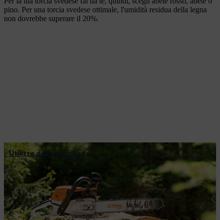
Per la tua torcia svedese fai da te, quindi, scegli abete rosso, abete o
pino. Per una torcia svedese ottimale, l'umidità residua della legna
non dovrebbe superare il 20%.
Utilizzo della motosega