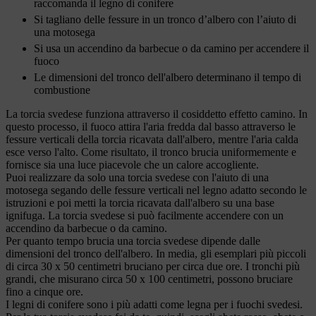
raccomanda il legno di conifere
Si tagliano delle fessure in un tronco d’albero con l’aiuto di
una motosega
Si usa un accendino da barbecue o da camino per accendere il
fuoco
Le dimensioni del tronco dell'albero determinano il tempo di
combustione
La torcia svedese funziona attraverso il cosiddetto effetto camino. In
questo processo, il fuoco attira l'aria fredda dal basso attraverso le
fessure verticali della torcia ricavata dall'albero, mentre l'aria calda
esce verso l'alto. Come risultato, il tronco brucia uniformemente e
fornisce sia una luce piacevole che un calore accogliente.
Puoi realizzare da solo una torcia svedese con l'aiuto di una
motosega segando delle fessure verticali nel legno adatto secondo le
istruzioni e poi metti la torcia ricavata dall'albero su una base
ignifuga. La torcia svedese si può facilmente accendere con un
accendino da barbecue o da camino.
Per quanto tempo brucia una torcia svedese dipende dalle
dimensioni del tronco dell'albero. In media, gli esemplari più piccoli
di circa 30 x 50 centimetri bruciano per circa due ore. I tronchi più
grandi, che misurano circa 50 x 100 centimetri, possono bruciare
fino a cinque ore.
I legni di conifere sono i più adatti come legna per i fuochi svedesi.