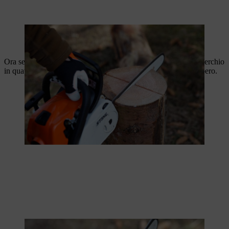
Ora segnare le linee per il taglio con la motosega. Dividere il cerchio
in quattro o in sei, a seconda della larghezza del tronco dell'albero.