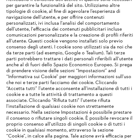
per garantire la funzionalità del sito. Utilizziamo altre
tipologie di cookie, al fine di agevolare l’esperienza di
navigazione dell’utente, e per offrire contenuti
personalizzati, ivi inclusa l'analisi del comportamento
L’azienda
dell’utente, l'efficacia dei contenuti pubblicitari incluse
comunicazioni personalizzate e la creazione di profili riferiti
all’utente. Questi cookie vengono installati solo previo
consenso degli utenti. I cookie sono utilizzati sia da noi che
da terze parti (ad esempio, Google o Tealium). Tali terze
STIHL FAQ
parti potrebbero trattare i dati personali riferibili all’utente
anche al di fuori dello Spazio Economico Europeo. Si prega
di prendere visione delle sezioni “Impostazioni” and
“Informativa sui Cookie” per maggiori informazioni sull’uso
Service
che noi e terze parti facciamo dei cookie. Cliccando
IHR BROWSER WIRD NICHT
“Accetta tutti” l’utente acconsente all’installazione di tutti i
UNTERSTÜTZT
cookie e a tutte le attività di trattamento a questi
associate. Cliccando "Rifiuta tutti" l’utente rifiuta
l’installazione di qualsiasi cookie non strettamente
necessario. Nella sezione Impostazioni è possibile prestare
Sie nutzen einen Browser, den wir noch nicht unterstützen. Für
Termini e condizioni generali
Privacy policy
il consenso o rifiutare singoli cookie. È possibile revocare il
eine optimale Nutzung unserer Seite empfehlen wir Ihnen, zu
proprio consenso all'utilizzo di singoli cookie o di tutti i
einem der folgenden Browser zu wechseln:
cookie in qualsiasi momento, attraverso la sezione
Note legali
Cookies
Informazioni legali
“Cookie”, in calce alla pagina. Tale azione avrà efficacia per