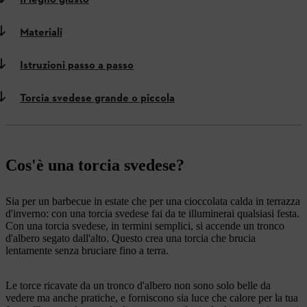
Il legno giusto
Materiali
Istruzioni passo a passo
Torcia svedese grande o piccola
Cos'è una torcia svedese?
Sia per un barbecue in estate che per una cioccolata calda in terrazza
d'inverno: con una torcia svedese fai da te illuminerai qualsiasi festa.
Con una torcia svedese, in termini semplici, si accende un tronco
d'albero segato dall'alto. Questo crea una torcia che brucia
lentamente senza bruciare fino a terra.
Le torce ricavate da un tronco d'albero non sono solo belle da
vedere ma anche pratiche, e forniscono sia luce che calore per la tua