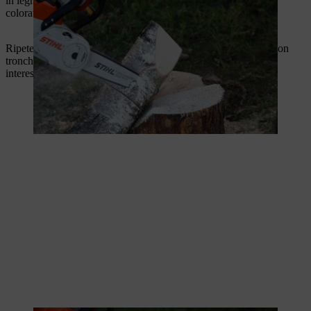
in legno. La fiamma può essere rotonda o angolare, naturale o
colorata - non ci sono limiti alla tua creatività!
Ripetere i passi con le restanti sezioni dell'albero. Le candele con
tronchi di legno in diverse altezze creano fra l'altro un insieme
interessante.