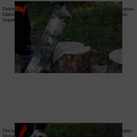
Determinare l’altezza desiderata della fiamma della candela. Segnare
l'altezza della fiamma facendo un taglio intorno al pezzo di legno.
Segare circa un quarto del diametro del tronco in profondità.
Ora lavora lentamente le fiamme delle candele con tronchi di legno.
Iniziare con un taglio sulla punta della fiamma. Poi guidare la