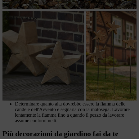
Stella in legno
Riepilogo: creare candele con tronchi di
legno
Per fare le candele di legno fai da te, hai bisogno di quattro
sezioni d'albero e di una motosega. Qualsiasi legno di conifere
o di latifoglie è adatto per le decorazioni natalizie in giardino o
sul terrazzo. Tuttavia, il legno di conifere con poco contenuto
di resina è più facile da lavorare con una motosega.
Quando si lavora con una motosega indossare sempre
i
dispositivi di protezione individuale
secondo le istruzioni
per l'uso.
Determinare quanto alta dovrebbe essere la fiamma delle
candele dell'Avvento e segnarla con la motosega. Lavorare
lentamente la fiamma fino a quando il pezzo da lavorare
assume contorni netti.
Più decorazioni da giardino fai da te