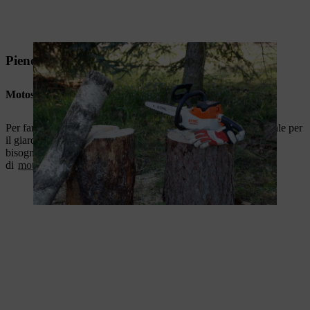
Pieno potere del fai da te
Motosega adatta
Per fare in modo che il lavoro sulla nuova decorazione invernale per
il giardino e il patio proceda rapidamente e sia divertente, hai
bisogno di uno strumento adatto. STIHL offre una selezione
di
motoseghe
compatte per progetti fai da te.