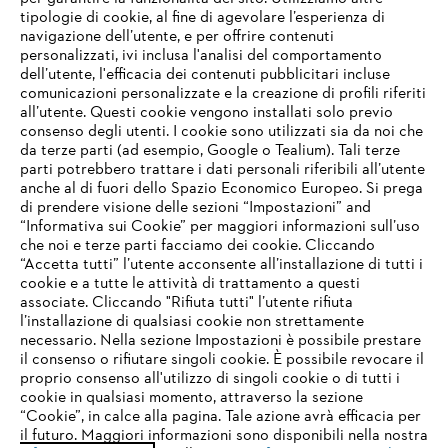
tipologie di cookie, al fine di agevolare l’esperienza di
navigazione dell’utente, e per offrire contenuti
personalizzati, ivi inclusa l'analisi del comportamento
L’azienda
dell’utente, l'efficacia dei contenuti pubblicitari incluse
comunicazioni personalizzate e la creazione di profili riferiti
all’utente. Questi cookie vengono installati solo previo
consenso degli utenti. I cookie sono utilizzati sia da noi che
da terze parti (ad esempio, Google o Tealium). Tali terze
STIHL FAQ
parti potrebbero trattare i dati personali riferibili all’utente
anche al di fuori dello Spazio Economico Europeo. Si prega
di prendere visione delle sezioni “Impostazioni” and
“Informativa sui Cookie” per maggiori informazioni sull’uso
Service
che noi e terze parti facciamo dei cookie. Cliccando
IHR BROWSER WIRD NICHT
“Accetta tutti” l’utente acconsente all’installazione di tutti i
UNTERSTÜTZT
cookie e a tutte le attività di trattamento a questi
associate. Cliccando "Rifiuta tutti" l’utente rifiuta
l’installazione di qualsiasi cookie non strettamente
necessario. Nella sezione Impostazioni è possibile prestare
Sie nutzen einen Browser, den wir noch nicht unterstützen. Für
Termini e condizioni generali
Privacy policy
il consenso o rifiutare singoli cookie. È possibile revocare il
eine optimale Nutzung unserer Seite empfehlen wir Ihnen, zu
proprio consenso all'utilizzo di singoli cookie o di tutti i
einem der folgenden Browser zu wechseln:
cookie in qualsiasi momento, attraverso la sezione
Note legali
Cookies
Informazioni legali
“Cookie”, in calce alla pagina. Tale azione avrà efficacia per
il futuro. Maggiori informazioni sono disponibili nella nostra