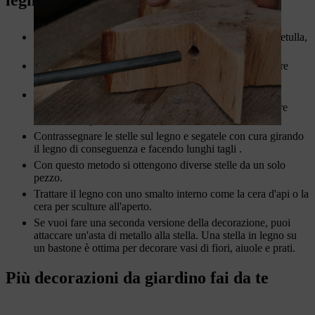
Per i principianti sono adatti legno di conifere come la betulla,
il tiglio o il pino.
Gli intagliatori per hobby più esperti possono anche usare
legni più duri come l'acero o il ciliegio.
Quando si lavora con la motosega, indossare sempre i
dispositivi di protezione individuale. Per i dettagli, vedere
le
istruzioni per l'uso
della macchina.
Contrassegnare le stelle sul legno e segatele con cura girando
il legno di conseguenza e facendo lunghi tagli .
Con questo metodo si ottengono diverse stelle da un solo
pezzo.
Trattare il legno con uno smalto interno come la cera d'api o la
cera per sculture all'aperto.
Se vuoi fare una seconda versione della decorazione, puoi
attaccare un'asta di metallo alla stella. Una stella in legno su
un bastone è ottima per decorare vasi di fiori, aiuole e prati.
Più decorazioni da giardino fai da te