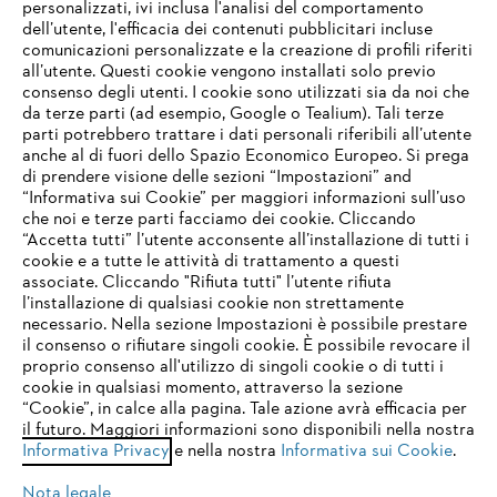
personalizzati, ivi inclusa l'analisi del comportamento
L’azienda
dell’utente, l'efficacia dei contenuti pubblicitari incluse
comunicazioni personalizzate e la creazione di profili riferiti
all’utente. Questi cookie vengono installati solo previo
consenso degli utenti. I cookie sono utilizzati sia da noi che
da terze parti (ad esempio, Google o Tealium). Tali terze
STIHL FAQ
parti potrebbero trattare i dati personali riferibili all’utente
anche al di fuori dello Spazio Economico Europeo. Si prega
di prendere visione delle sezioni “Impostazioni” and
“Informativa sui Cookie” per maggiori informazioni sull’uso
Service
che noi e terze parti facciamo dei cookie. Cliccando
IHR BROWSER WIRD NICHT
“Accetta tutti” l’utente acconsente all’installazione di tutti i
UNTERSTÜTZT
cookie e a tutte le attività di trattamento a questi
associate. Cliccando "Rifiuta tutti" l’utente rifiuta
l’installazione di qualsiasi cookie non strettamente
necessario. Nella sezione Impostazioni è possibile prestare
Sie nutzen einen Browser, den wir noch nicht unterstützen. Für
Termini e condizioni generali
Privacy policy
il consenso o rifiutare singoli cookie. È possibile revocare il
eine optimale Nutzung unserer Seite empfehlen wir Ihnen, zu
proprio consenso all'utilizzo di singoli cookie o di tutti i
einem der folgenden Browser zu wechseln:
cookie in qualsiasi momento, attraverso la sezione
Note legali
Cookies
Informazioni legali
“Cookie”, in calce alla pagina. Tale azione avrà efficacia per
il futuro. Maggiori informazioni sono disponibili nella nostra
Informativa Privacy
e nella nostra
Informativa sui Cookie
.
firefox
chrome
Andreas STIHL S.p.A. - Viale delle Industrie, 15
20040 Cambiago (MI)
Nota legale