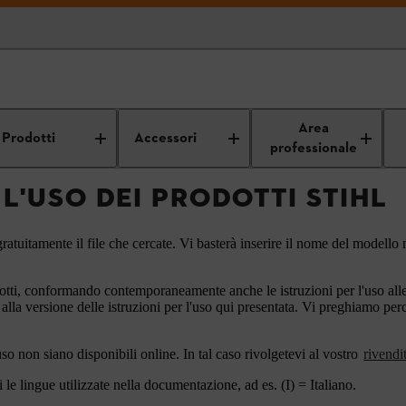
Istruzioni per l'uso
Area
Prodotti
Accessori
professionale
 L'USO DEI PRODOTTI STIHL
ratuitamente il file che cercate. Vi basterà inserire il nome del modello n
otti, conformando contemporaneamente anche le istruzioni per l'uso alle a
 alla versione delle istruzioni per l'uso qui presentata. Vi preghiamo pe
'uso non siano disponibili online. In tal caso rivolgetevi al vostro
rivendi
le lingue utilizzate nella documentazione, ad es. (I) = Italiano.