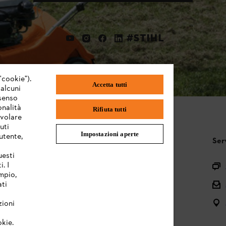
#STIHL
"cookie").
Accetta tutti
 alcuni
nsenso
onalità
Rifiuta tutti
evolare
uti
Impostazioni aperte
utente,
STIHL FAQ
Ser
uesti
. I
Registrazione prodotto
mpio,
Domande sull’assortimento
ati
Manuali d’uso e manutenzione
zioni
okie.