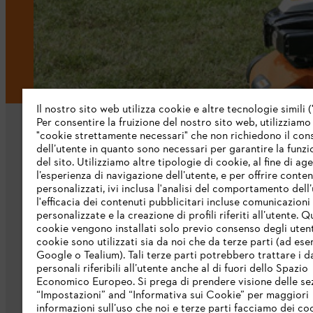
Il nostro sito web utilizza cookie e altre tecnologie simili (
Per consentire la fruizione del nostro sito web, utilizziamo
"cookie strettamente necessari" che non richiedono il co
dell’utente in quanto sono necessari per garantire la funzi
del sito. Utilizziamo altre tipologie di cookie, al fine di ag
l’esperienza di navigazione dell’utente, e per offrire conten
personalizzati, ivi inclusa l'analisi del comportamento dell’
L’azienda
l'efficacia dei contenuti pubblicitari incluse comunicazioni
personalizzate e la creazione di profili riferiti all’utente. Q
cookie vengono installati solo previo consenso degli utenti
Chi siamo
cookie sono utilizzati sia da noi che da terze parti (ad ese
Scarica il catalogo
Google o Tealium). Tali terze parti potrebbero trattare i d
personali riferibili all’utente anche al di fuori dello Spazio
STIHL Integrity Line
Economico Europeo. Si prega di prendere visione delle se
“Impostazioni” and “Informativa sui Cookie” per maggiori
informazioni sull’uso che noi e terze parti facciamo dei co