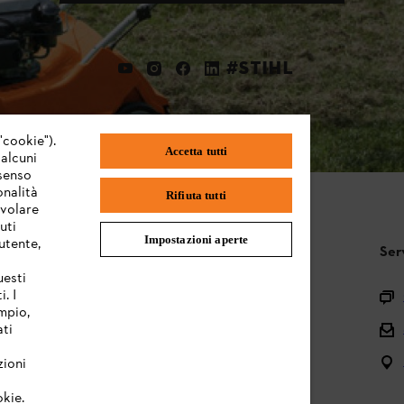
#STIHL
"cookie").
Accetta tutti
 alcuni
nsenso
onalità
Rifiuta tutti
evolare
uti
Impostazioni aperte
utente,
STIHL FAQ
Ser
uesti
. I
Registrazione prodotto
mpio,
Domande sull’assortimento
ati
Manuali d’uso e manutenzione
zioni
okie.