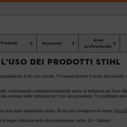
Istruzioni per l'uso
Area
Prodotti
Accessori
professionale
 L'USO DEI PRODOTTI STIHL
ratuitamente il file che cercate. Vi basterà inserire il nome del modello n
otti, conformando contemporaneamente anche le istruzioni per l'uso alle a
 alla versione delle istruzioni per l'uso qui presentata. Vi preghiamo pe
'uso non siano disponibili online. In tal caso rivolgetevi al vostro
rivendi
le lingue utilizzate nella documentazione, ad es. (I) = Italiano.