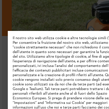
Il nostro sito web utilizza cookie e altre tecnologie simili (
Per consentire la fruizione del nostro sito web, utilizziamo
"cookie strettamente necessari" che non richiedono il co
dell’utente in quanto sono necessari per garantire la funzi
del sito. Utilizziamo altre tipologie di cookie, al fine di ag
l’esperienza di navigazione dell’utente, e per offrire conten
personalizzati, ivi inclusa l'analisi del comportamento dell’
L’azienda
l'efficacia dei contenuti pubblicitari incluse comunicazioni
personalizzate e la creazione di profili riferiti all’utente. Q
cookie vengono installati solo previo consenso degli utenti
Chi siamo
cookie sono utilizzati sia da noi che da terze parti (ad ese
Scarica il catalogo
Google o Tealium). Tali terze parti potrebbero trattare i d
personali riferibili all’utente anche al di fuori dello Spazio
STIHL Integrity Line
Economico Europeo. Si prega di prendere visione delle se
“Impostazioni” and “Informativa sui Cookie” per maggiori
informazioni sull’uso che noi e terze parti facciamo dei co