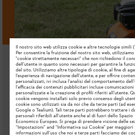
Il nostro sito web utilizza cookie e altre tecnologie simili (
Per consentire la fruizione del nostro sito web, utilizziamo
"cookie strettamente necessari" che non richiedono il co
dell’utente in quanto sono necessari per garantire la funzi
del sito. Utilizziamo altre tipologie di cookie, al fine di ag
l’esperienza di navigazione dell’utente, e per offrire conten
personalizzati, ivi inclusa l'analisi del comportamento dell’
L’azienda
l'efficacia dei contenuti pubblicitari incluse comunicazioni
personalizzate e la creazione di profili riferiti all’utente. Q
cookie vengono installati solo previo consenso degli utenti
Chi siamo
cookie sono utilizzati sia da noi che da terze parti (ad ese
Scarica il catalogo
Google o Tealium). Tali terze parti potrebbero trattare i d
personali riferibili all’utente anche al di fuori dello Spazio
STIHL Integrity Line
Economico Europeo. Si prega di prendere visione delle se
“Impostazioni” and “Informativa sui Cookie” per maggiori
informazioni sull’uso che noi e terze parti facciamo dei co