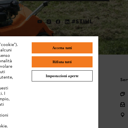
#STIHL
"cookie").
Accetta tutti
 alcuni
nsenso
onalità
Rifiuta tutti
evolare
uti
Impostazioni aperte
utente,
STIHL FAQ
Ser
uesti
. I
Registrazione prodotto
mpio,
Domande sull’assortimento
ati
Manuali d’uso e manutenzione
zioni
okie.