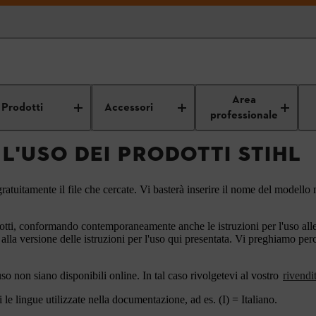
Istruzioni per l'uso
Area
Prodotti
Accessori
professionale
 L'USO DEI PRODOTTI STIHL
ratuitamente il file che cercate. Vi basterà inserire il nome del modello n
otti, conformando contemporaneamente anche le istruzioni per l'uso alle a
 alla versione delle istruzioni per l'uso qui presentata. Vi preghiamo pe
'uso non siano disponibili online. In tal caso rivolgetevi al vostro
rivendi
le lingue utilizzate nella documentazione, ad es. (I) = Italiano.