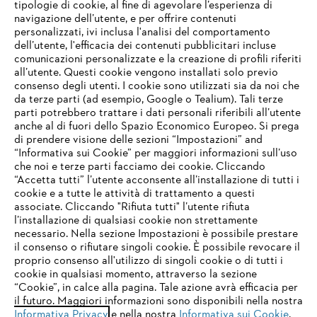
tipologie di cookie, al fine di agevolare l’esperienza di
navigazione dell’utente, e per offrire contenuti
personalizzati, ivi inclusa l'analisi del comportamento
L’azienda
dell’utente, l'efficacia dei contenuti pubblicitari incluse
comunicazioni personalizzate e la creazione di profili riferiti
all’utente. Questi cookie vengono installati solo previo
consenso degli utenti. I cookie sono utilizzati sia da noi che
da terze parti (ad esempio, Google o Tealium). Tali terze
STIHL FAQ
parti potrebbero trattare i dati personali riferibili all’utente
anche al di fuori dello Spazio Economico Europeo. Si prega
di prendere visione delle sezioni “Impostazioni” and
“Informativa sui Cookie” per maggiori informazioni sull’uso
Service
che noi e terze parti facciamo dei cookie. Cliccando
IHR BROWSER WIRD NICHT
“Accetta tutti” l’utente acconsente all’installazione di tutti i
UNTERSTÜTZT
cookie e a tutte le attività di trattamento a questi
associate. Cliccando "Rifiuta tutti" l’utente rifiuta
l’installazione di qualsiasi cookie non strettamente
necessario. Nella sezione Impostazioni è possibile prestare
Sie nutzen einen Browser, den wir noch nicht unterstützen. Für
Termini e condizioni generali
Privacy policy
il consenso o rifiutare singoli cookie. È possibile revocare il
eine optimale Nutzung unserer Seite empfehlen wir Ihnen, zu
proprio consenso all'utilizzo di singoli cookie o di tutti i
einem der folgenden Browser zu wechseln:
cookie in qualsiasi momento, attraverso la sezione
Note legali
Cookies
Informazioni legali
“Cookie”, in calce alla pagina. Tale azione avrà efficacia per
il futuro. Maggiori informazioni sono disponibili nella nostra
Informativa Privacy
e nella nostra
Informativa sui Cookie
.