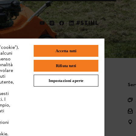
#STIHL
"cookie").
Accetta tutti
 alcuni
nsenso
onalità
Rifiuta tutti
evolare
uti
Impostazioni aperte
utente,
STIHL FAQ
Ser
uesti
. I
Registrazione prodotto
mpio,
Domande sull’assortimento
ati
Manuali d’uso e manutenzione
zioni
okie.