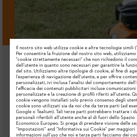
Il nostro sito web utilizza cookie e altre tecnologie simili (
Per consentire la fruizione del nostro sito web, utilizziamo
"cookie strettamente necessari" che non richiedono il co
dell’utente in quanto sono necessari per garantire la funzi
del sito. Utilizziamo altre tipologie di cookie, al fine di ag
l’esperienza di navigazione dell’utente, e per offrire conten
personalizzati, ivi inclusa l'analisi del comportamento dell’
L’azienda
l'efficacia dei contenuti pubblicitari incluse comunicazioni
personalizzate e la creazione di profili riferiti all’utente. Q
cookie vengono installati solo previo consenso degli utenti
Chi siamo
cookie sono utilizzati sia da noi che da terze parti (ad ese
Scarica il catalogo
Google o Tealium). Tali terze parti potrebbero trattare i d
personali riferibili all’utente anche al di fuori dello Spazio
STIHL Integrity Line
Economico Europeo. Si prega di prendere visione delle se
“Impostazioni” and “Informativa sui Cookie” per maggiori
informazioni sull’uso che noi e terze parti facciamo dei co