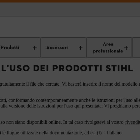
Istruzioni per l'uso
Area
Prodotti
Accessori
professionale
 L'USO DEI PRODOTTI STIHL
ratuitamente il file che cercate. Vi basterà inserire il nome del modello n
otti, conformando contemporaneamente anche le istruzioni per l'uso alle a
 alla versione delle istruzioni per l'uso qui presentata. Vi preghiamo pe
'uso non siano disponibili online. In tal caso rivolgetevi al vostro
rivendi
le lingue utilizzate nella documentazione, ad es. (I) = Italiano.