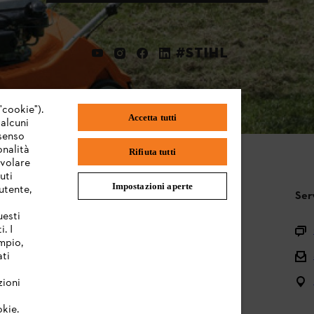
#STIHL
"cookie").
Accetta tutti
 alcuni
nsenso
onalità
Rifiuta tutti
evolare
uti
Impostazioni aperte
utente,
STIHL FAQ
Ser
uesti
. I
Registrazione prodotto
mpio,
Domande sull’assortimento
ati
Manuali d’uso e manutenzione
zioni
okie.