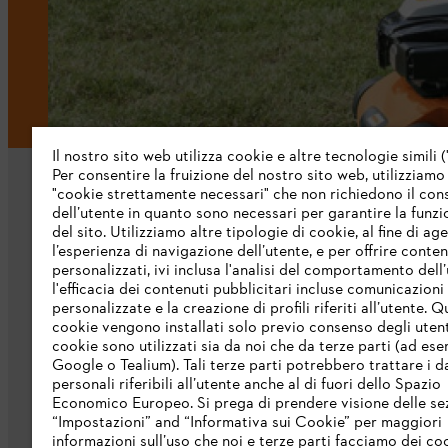
Il nostro sito web utilizza cookie e altre tecnologie simili (
Per consentire la fruizione del nostro sito web, utilizziamo
"cookie strettamente necessari" che non richiedono il co
dell’utente in quanto sono necessari per garantire la funzi
del sito. Utilizziamo altre tipologie di cookie, al fine di ag
l’esperienza di navigazione dell’utente, e per offrire conten
personalizzati, ivi inclusa l'analisi del comportamento dell’
L’azienda
l'efficacia dei contenuti pubblicitari incluse comunicazioni
personalizzate e la creazione di profili riferiti all’utente. Q
cookie vengono installati solo previo consenso degli utenti
Chi siamo
cookie sono utilizzati sia da noi che da terze parti (ad ese
Scarica il catalogo
Google o Tealium). Tali terze parti potrebbero trattare i d
personali riferibili all’utente anche al di fuori dello Spazio
STIHL Integrity Line
Economico Europeo. Si prega di prendere visione delle se
“Impostazioni” and “Informativa sui Cookie” per maggiori
informazioni sull’uso che noi e terze parti facciamo dei co