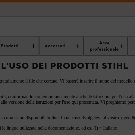
Istruzioni per l'uso
Area
Prodotti
Accessori
professionale
 L'USO DEI PRODOTTI STIHL
ratuitamente il file che cercate. Vi basterà inserire il nome del modello n
otti, conformando contemporaneamente anche le istruzioni per l'uso alle a
 alla versione delle istruzioni per l'uso qui presentata. Vi preghiamo pe
'uso non siano disponibili online. In tal caso rivolgetevi al vostro
rivendi
le lingue utilizzate nella documentazione, ad es. (I) = Italiano.