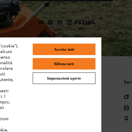
#STIHL
"cookie").
Accetta tutti
 alcuni
nsenso
onalità
Rifiuta tutti
evolare
uti
Impostazioni aperte
utente,
STIHL FAQ
Ser
uesti
. I
Registrazione prodotto
mpio,
Domande sull’assortimento
ati
Manuali d’uso e manutenzione
zioni
okie.