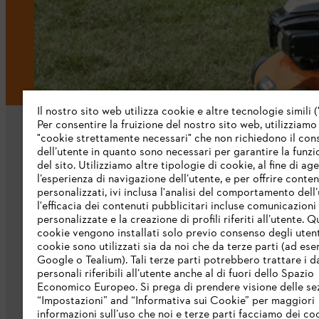
Il nostro sito web utilizza cookie e altre tecnologie simili (
Per consentire la fruizione del nostro sito web, utilizziamo
"cookie strettamente necessari" che non richiedono il co
dell’utente in quanto sono necessari per garantire la funzi
del sito. Utilizziamo altre tipologie di cookie, al fine di ag
l’esperienza di navigazione dell’utente, e per offrire conten
personalizzati, ivi inclusa l'analisi del comportamento dell’
L’azienda
l'efficacia dei contenuti pubblicitari incluse comunicazioni
personalizzate e la creazione di profili riferiti all’utente. Q
cookie vengono installati solo previo consenso degli utenti
Chi siamo
cookie sono utilizzati sia da noi che da terze parti (ad ese
Scarica il catalogo
Google o Tealium). Tali terze parti potrebbero trattare i d
personali riferibili all’utente anche al di fuori dello Spazio
STIHL Integrity Line
Economico Europeo. Si prega di prendere visione delle se
“Impostazioni” and “Informativa sui Cookie” per maggiori
informazioni sull’uso che noi e terze parti facciamo dei co