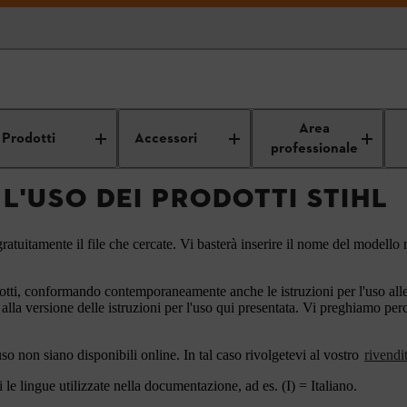
Istruzioni per l'uso
Area
Prodotti
Accessori
professionale
 L'USO DEI PRODOTTI STIHL
ratuitamente il file che cercate. Vi basterà inserire il nome del modello n
otti, conformando contemporaneamente anche le istruzioni per l'uso alle a
 alla versione delle istruzioni per l'uso qui presentata. Vi preghiamo pe
'uso non siano disponibili online. In tal caso rivolgetevi al vostro
rivendi
le lingue utilizzate nella documentazione, ad es. (I) = Italiano.