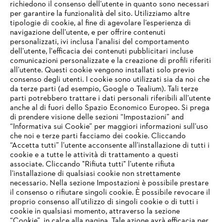
richiedono il consenso dell’utente in quanto sono necessari
per garantire la funzionalità del sito. Utilizziamo altre
tipologie di cookie, al fine di agevolare l’esperienza di
navigazione dell’utente, e per offrire contenuti
personalizzati, ivi inclusa l'analisi del comportamento
L’azienda
dell’utente, l'efficacia dei contenuti pubblicitari incluse
comunicazioni personalizzate e la creazione di profili riferiti
all’utente. Questi cookie vengono installati solo previo
consenso degli utenti. I cookie sono utilizzati sia da noi che
da terze parti (ad esempio, Google o Tealium). Tali terze
STIHL FAQ
parti potrebbero trattare i dati personali riferibili all’utente
anche al di fuori dello Spazio Economico Europeo. Si prega
di prendere visione delle sezioni “Impostazioni” and
“Informativa sui Cookie” per maggiori informazioni sull’uso
Service
che noi e terze parti facciamo dei cookie. Cliccando
IHR BROWSER WIRD NICHT
“Accetta tutti” l’utente acconsente all’installazione di tutti i
UNTERSTÜTZT
cookie e a tutte le attività di trattamento a questi
associate. Cliccando "Rifiuta tutti" l’utente rifiuta
l’installazione di qualsiasi cookie non strettamente
necessario. Nella sezione Impostazioni è possibile prestare
Sie nutzen einen Browser, den wir noch nicht unterstützen. Für
Termini e condizioni generali
Privacy policy
il consenso o rifiutare singoli cookie. È possibile revocare il
eine optimale Nutzung unserer Seite empfehlen wir Ihnen, zu
proprio consenso all'utilizzo di singoli cookie o di tutti i
einem der folgenden Browser zu wechseln:
cookie in qualsiasi momento, attraverso la sezione
Note legali
Cookies
Informazioni legali
“Cookie”, in calce alla pagina. Tale azione avrà efficacia per