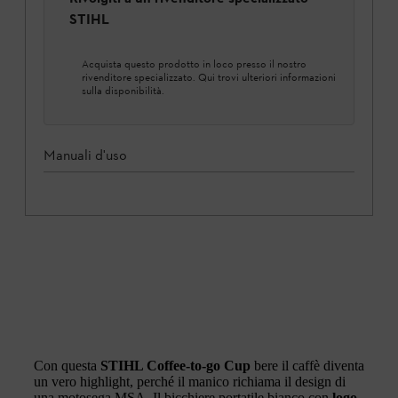
STIHL
Acquista questo prodotto in loco presso il nostro
rivenditore specializzato. Qui trovi ulteriori informazioni
sulla disponibilità.
Manuali d'uso
Con questa
STIHL Coffee-to-go Cup
bere il caffè diventa
un vero highlight, perché il manico richiama il design di
una motosega MSA. Il bicchiere portatile bianco con
logo