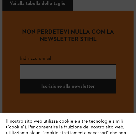
Vai alla tabella delle taglie
NON PERDETEVI NULLA CON LA
NEWSLETTER STIHL
Indirizzo e-mail
Iscrizione alla newsletter
#STIHL
Il nostro sito web utilizza cookie e altre tecnologie simili
("cookie"). Per consentire la fruizione del nostro sito web,
utilizziamo alcuni "cookie strettamente necessari" che non