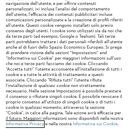
navigazione dell’utente, e per offrire contenuti
personalizzati, ivi inclusa l'analisi del comportamento
L’azienda
dell’utente, l'efficacia dei contenuti pubblicitari incluse
comunicazioni personalizzate e la creazione di profili riferiti
all’utente. Questi cookie vengono installati solo previo
consenso degli utenti. I cookie sono utilizzati sia da noi che
da terze parti (ad esempio, Google o Tealium). Tali terze
STIHL FAQ
parti potrebbero trattare i dati personali riferibili all’utente
anche al di fuori dello Spazio Economico Europeo. Si prega
di prendere visione delle sezioni “Impostazioni” and
“Informativa sui Cookie” per maggiori informazioni sull’uso
Service
che noi e terze parti facciamo dei cookie. Cliccando
IHR BROWSER WIRD NICHT
“Accetta tutti” l’utente acconsente all’installazione di tutti i
UNTERSTÜTZT
cookie e a tutte le attività di trattamento a questi
associate. Cliccando "Rifiuta tutti" l’utente rifiuta
l’installazione di qualsiasi cookie non strettamente
necessario. Nella sezione Impostazioni è possibile prestare
Sie nutzen einen Browser, den wir noch nicht unterstützen. Für
Termini e condizioni generali
Privacy policy
il consenso o rifiutare singoli cookie. È possibile revocare il
eine optimale Nutzung unserer Seite empfehlen wir Ihnen, zu
proprio consenso all'utilizzo di singoli cookie o di tutti i
einem der folgenden Browser zu wechseln:
cookie in qualsiasi momento, attraverso la sezione
Note legali
Cookies
Informazioni legali
“Cookie”, in calce alla pagina. Tale azione avrà efficacia per
il futuro. Maggiori informazioni sono disponibili nella nostra
Informativa Privacy
e nella nostra
Informativa sui Cookie
.
firefox
chrome
Andreas STIHL S.p.A. - Viale delle Industrie, 15