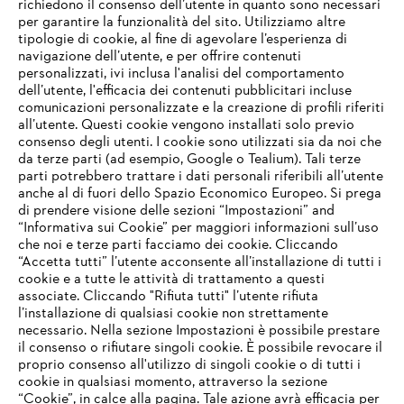
richiedono il consenso dell’utente in quanto sono necessari
per garantire la funzionalità del sito. Utilizziamo altre
tipologie di cookie, al fine di agevolare l’esperienza di
navigazione dell’utente, e per offrire contenuti
personalizzati, ivi inclusa l'analisi del comportamento
L’azienda
dell’utente, l'efficacia dei contenuti pubblicitari incluse
comunicazioni personalizzate e la creazione di profili riferiti
all’utente. Questi cookie vengono installati solo previo
consenso degli utenti. I cookie sono utilizzati sia da noi che
da terze parti (ad esempio, Google o Tealium). Tali terze
STIHL FAQ
parti potrebbero trattare i dati personali riferibili all’utente
anche al di fuori dello Spazio Economico Europeo. Si prega
di prendere visione delle sezioni “Impostazioni” and
“Informativa sui Cookie” per maggiori informazioni sull’uso
Service
che noi e terze parti facciamo dei cookie. Cliccando
IHR BROWSER WIRD NICHT
“Accetta tutti” l’utente acconsente all’installazione di tutti i
UNTERSTÜTZT
cookie e a tutte le attività di trattamento a questi
associate. Cliccando "Rifiuta tutti" l’utente rifiuta
l’installazione di qualsiasi cookie non strettamente
necessario. Nella sezione Impostazioni è possibile prestare
Sie nutzen einen Browser, den wir noch nicht unterstützen. Für
Termini e condizioni generali
Privacy policy
il consenso o rifiutare singoli cookie. È possibile revocare il
eine optimale Nutzung unserer Seite empfehlen wir Ihnen, zu
proprio consenso all'utilizzo di singoli cookie o di tutti i
einem der folgenden Browser zu wechseln:
cookie in qualsiasi momento, attraverso la sezione
Note legali
Cookies
Informazioni legali
“Cookie”, in calce alla pagina. Tale azione avrà efficacia per