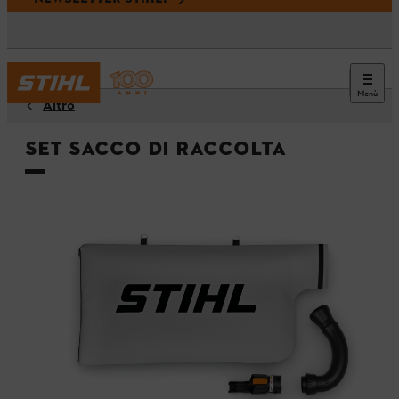
Menù
Altro
Set sacco di raccolta