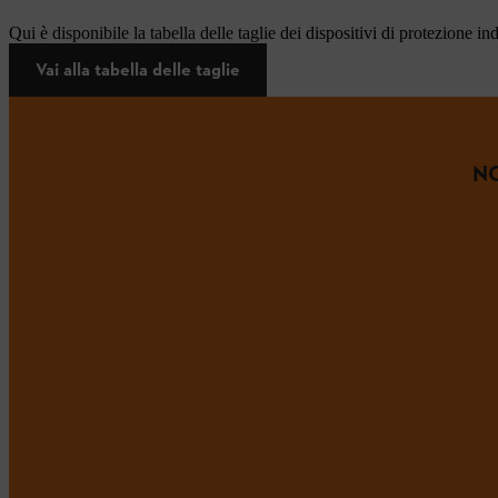
Qui è disponibile la tabella delle taglie dei dispositivi di protezione in
Vai alla tabella delle taglie
NO