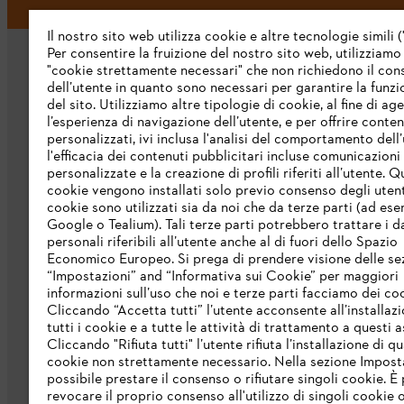
Il nostro sito web utilizza cookie e altre tecnologie simili (
Per consentire la fruizione del nostro sito web, utilizziamo
"cookie strettamente necessari" che non richiedono il co
dell’utente in quanto sono necessari per garantire la funzi
del sito. Utilizziamo altre tipologie di cookie, al fine di ag
l’esperienza di navigazione dell’utente, e per offrire conten
personalizzati, ivi inclusa l'analisi del comportamento dell’
L’azienda
l'efficacia dei contenuti pubblicitari incluse comunicazioni
personalizzate e la creazione di profili riferiti all’utente. Q
cookie vengono installati solo previo consenso degli utenti
Chi siamo
cookie sono utilizzati sia da noi che da terze parti (ad ese
Scarica il catalogo
Google o Tealium). Tali terze parti potrebbero trattare i d
personali riferibili all’utente anche al di fuori dello Spazio
STIHL Integrity Line
Economico Europeo. Si prega di prendere visione delle se
“Impostazioni” and “Informativa sui Cookie” per maggiori
informazioni sull’uso che noi e terze parti facciamo dei co
Cliccando “Accetta tutti” l’utente acconsente all’installazi
tutti i cookie e a tutte le attività di trattamento a questi 
Cliccando "Rifiuta tutti" l’utente rifiuta l’installazione di qu
cookie non strettamente necessario. Nella sezione Impost
possibile prestare il consenso o rifiutare singoli cookie. È 
revocare il proprio consenso all'utilizzo di singoli cookie o 
Termini e condizioni generali
Privacy po