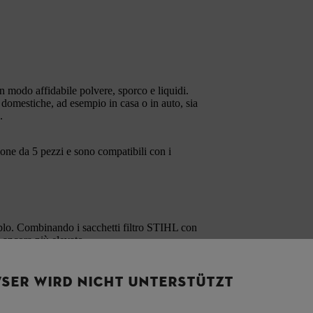
in modo affidabile polvere, sporco e liquidi.
ie domestiche, ad esempio in casa o in auto, sia
.
zione da 5 pezzi e sono compatibili con i
tiplo. Combinando i sacchetti filtro STIHL con
e ancora più elevato.
SER WIRD NICHT UNTERSTÜTZT