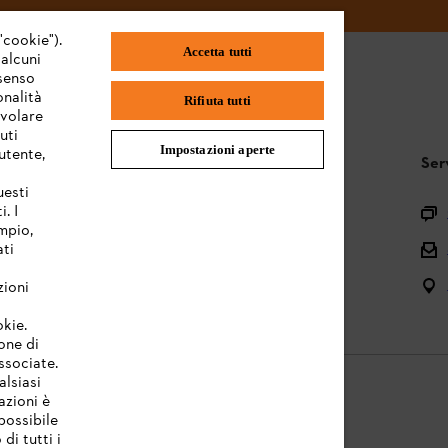
"cookie").
Accetta tutti
 alcuni
nsenso
onalità
Rifiuta tutti
evolare
uti
Impostazioni aperte
utente,
STIHL FAQ
Ser
uesti
. I
Registrazione prodotto
mpio,
Domande sull’assortimento
ati
Manuali d’uso e manutenzione
zioni
okie.
one di
associate.
alsiasi
azioni è
possibile
di tutti i
licy
Note legali
Cookies
Informazioni legali