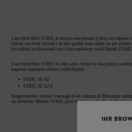
I sacchetti filtro STIHL in tessuto non tessuto (vlies) raccolgono 
Questi sacchetti robusti e di alta qualità sono adatti sia per puliz
per utilizzi professionali con il tuo aspiratore solidi/liquidi STIHL
I sacchetti filtro STIHL in vlies sono forniti in una pratica confe
seguenti aspiratori elettrici solidi/liquidi:
STIHL SE 62
STIHL SE 62 E
Suggerimento: sfrutta i vantaggi di un sistema di filtrazione mul
un elemento filtrante STIHL puoi ottenere un livello di filtrazion
IHR BROW