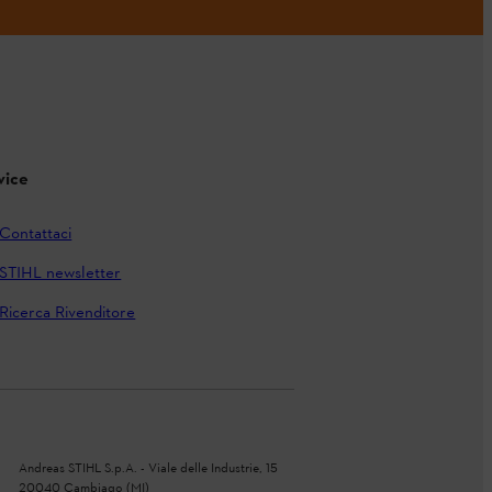
vice
Contattaci
STIHL newsletter
Ricerca Rivenditore
Andreas STIHL S.p.A. - Viale delle Industrie, 15
20040 Cambiago (MI)