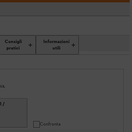
Consigli
Informazioni
pratici
utili
IVA.
1 /
Confronta