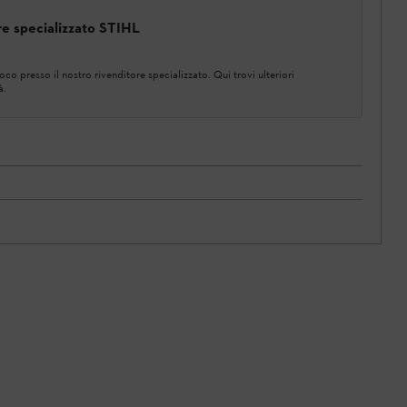
ore specializzato STIHL
co presso il nostro rivenditore specializzato. Qui trovi ulteriori
à.