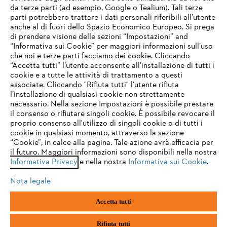
da terze parti (ad esempio, Google o Tealium). Tali terze
STIHL FAQ
parti potrebbero trattare i dati personali riferibili all’utente
anche al di fuori dello Spazio Economico Europeo. Si prega
di prendere visione delle sezioni “Impostazioni” and
“Informativa sui Cookie” per maggiori informazioni sull’uso
Service
che noi e terze parti facciamo dei cookie. Cliccando
IHR BROWSER WIRD NICHT
“Accetta tutti” l’utente acconsente all’installazione di tutti i
UNTERSTÜTZT
cookie e a tutte le attività di trattamento a questi
associate. Cliccando "Rifiuta tutti" l’utente rifiuta
l’installazione di qualsiasi cookie non strettamente
necessario. Nella sezione Impostazioni è possibile prestare
Sie nutzen einen Browser, den wir noch nicht unterstützen. Für
Termini e condizioni generali
Privacy policy
il consenso o rifiutare singoli cookie. È possibile revocare il
eine optimale Nutzung unserer Seite empfehlen wir Ihnen, zu
proprio consenso all'utilizzo di singoli cookie o di tutti i
einem der folgenden Browser zu wechseln:
cookie in qualsiasi momento, attraverso la sezione
Note legali
Cookies
Informazioni legali
“Cookie”, in calce alla pagina. Tale azione avrà efficacia per
il futuro. Maggiori informazioni sono disponibili nella nostra
Informativa Privacy
e nella nostra
Informativa sui Cookie
.
firefox
chrome
Andreas STIHL S.p.A. - Viale delle Industrie, 15
20040 Cambiago (MI)
Nota legale
Email:
info@stihl.it
safari
edge
PEC:
amministrazione@stihl-pec.it
Accetta tutti
Numero di partita IVA: 09883420151.
Società a socio unico, soggetta a direzione e coordinamento di Andreas
samsung
android
Stihl AG & Co. KG
Rifiuta tutti