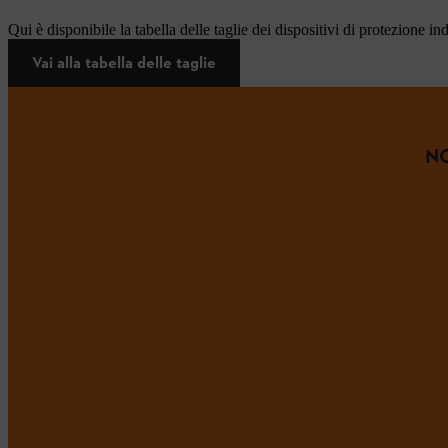
Qui è disponibile la tabella delle taglie dei dispositivi di protezione in
Vai alla tabella delle taglie
NO