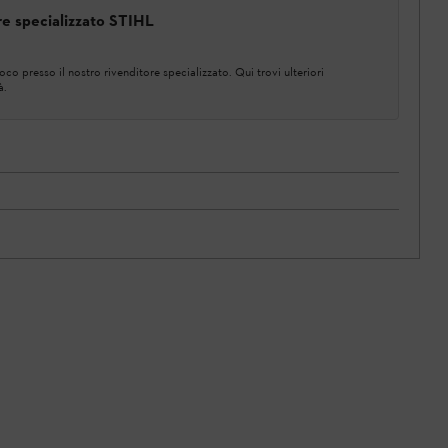
ore specializzato STIHL
co presso il nostro rivenditore specializzato. Qui trovi ulteriori
à.