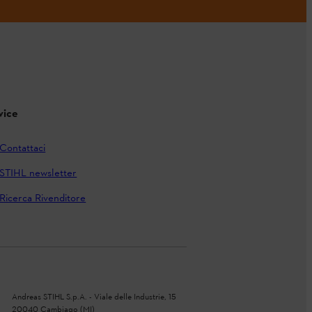
vice
Contattaci
STIHL newsletter
Ricerca Rivenditore
Andreas STIHL S.p.A. - Viale delle Industrie, 15
20040 Cambiago (MI)