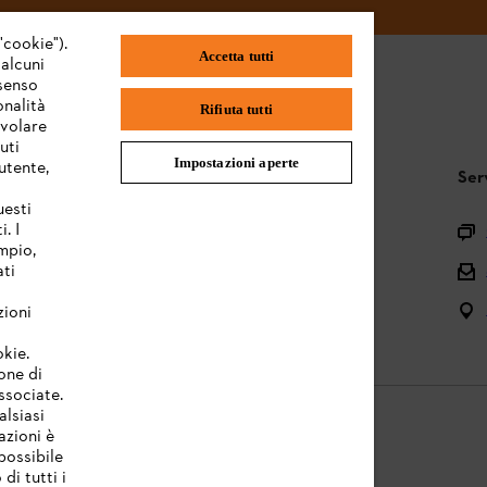
"cookie").
Accetta tutti
 alcuni
nsenso
onalità
Rifiuta tutti
evolare
uti
Impostazioni aperte
utente,
STIHL FAQ
Ser
uesti
. I
Registrazione prodotto
mpio,
Domande sull’assortimento
ati
Manuali d’uso e manutenzione
zioni
okie.
one di
associate.
alsiasi
azioni è
possibile
di tutti i
licy
Note legali
Cookies
Informazioni legali