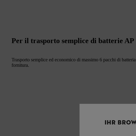
Per il trasporto semplice di batterie AP
Trasporto semplice ed economico di massimo 6 pacchi di batteria 
fornitura.
IHR BROW