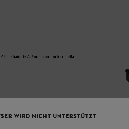
AP. le batterie AP non sono incluse nella
SER WIRD NICHT UNTERSTÜTZT