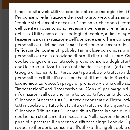
Il nostro sito web utilizza cookie e altre tecnologie simili (
Per consentire la fruizione del nostro sito web, utilizziamo
"cookie strettamente necessari" che non richiedono il co
dell’utente in quanto sono necessari per garantire la funzi
del sito. Utilizziamo altre tipologie di cookie, al fine di ag
l’esperienza di navigazione dell’utente, e per offrire conten
personalizzati, ivi inclusa l'analisi del comportamento dell’
L’azienda
l'efficacia dei contenuti pubblicitari incluse comunicazioni
personalizzate e la creazione di profili riferiti all’utente. Q
cookie vengono installati solo previo consenso degli utenti
Chi siamo
cookie sono utilizzati sia da noi che da terze parti (ad ese
Scarica il catalogo
Google o Tealium). Tali terze parti potrebbero trattare i d
personali riferibili all’utente anche al di fuori dello Spazio
STIHL Integrity Line
Economico Europeo. Si prega di prendere visione delle se
“Impostazioni” and “Informativa sui Cookie” per maggiori
informazioni sull’uso che noi e terze parti facciamo dei co
Cliccando “Accetta tutti” l’utente acconsente all’installazi
tutti i cookie e a tutte le attività di trattamento a questi 
Cliccando "Rifiuta tutti" l’utente rifiuta l’installazione di qu
cookie non strettamente necessario. Nella sezione Impost
possibile prestare il consenso o rifiutare singoli cookie. È 
revocare il proprio consenso all'utilizzo di singoli cookie o 
Termini e condizioni generali
Privacy po