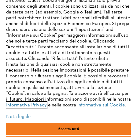
all’utente. Questi cookie vengono installati solo previo
consenso degli utenti. I cookie sono utilizzati sia da noi che
da terze parti (ad esempio, Google o Tealium). Tali terze
STIHL FAQ
parti potrebbero trattare i dati personali riferibili all’utente
anche al di fuori dello Spazio Economico Europeo. Si prega
di prendere visione delle sezioni “Impostazioni” and
“Informativa sui Cookie” per maggiori informazioni sull’uso
Service
che noi e terze parti facciamo dei cookie. Cliccando
IHR BROWSER WIRD NICHT
“Accetta tutti” l’utente acconsente all’installazione di tutti i
UNTERSTÜTZT
cookie e a tutte le attività di trattamento a questi
associate. Cliccando "Rifiuta tutti" l’utente rifiuta
l’installazione di qualsiasi cookie non strettamente
necessario. Nella sezione Impostazioni è possibile prestare
Sie nutzen einen Browser, den wir noch nicht unterstützen. Für
Termini e condizioni generali
Privacy policy
il consenso o rifiutare singoli cookie. È possibile revocare il
eine optimale Nutzung unserer Seite empfehlen wir Ihnen, zu
proprio consenso all'utilizzo di singoli cookie o di tutti i
einem der folgenden Browser zu wechseln:
cookie in qualsiasi momento, attraverso la sezione
Note legali
Cookies
Informazioni legali
“Cookie”, in calce alla pagina. Tale azione avrà efficacia per
il futuro. Maggiori informazioni sono disponibili nella nostra
Informativa Privacy
e nella nostra
Informativa sui Cookie
.
firefox
chrome
Andreas STIHL S.p.A. - Viale delle Industrie, 15
20040 Cambiago (MI)
Nota legale
Email:
info@stihl.it
safari
edge
PEC:
amministrazione@stihl-pec.it
Accetta tutti
Numero di partita IVA: 09883420151.
Società a socio unico, soggetta a direzione e coordinamento di Andreas