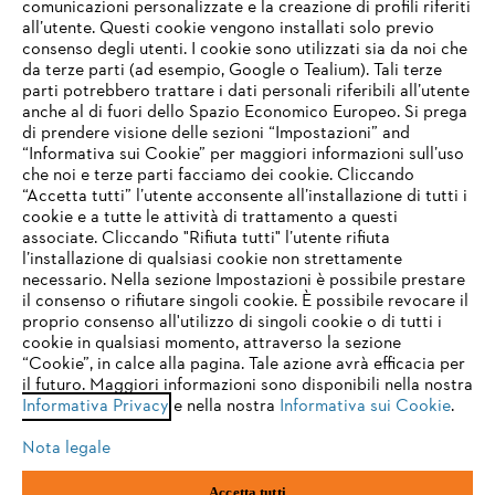
comunicazioni personalizzate e la creazione di profili riferiti
all’utente. Questi cookie vengono installati solo previo
consenso degli utenti. I cookie sono utilizzati sia da noi che
da terze parti (ad esempio, Google o Tealium). Tali terze
STIHL FAQ
parti potrebbero trattare i dati personali riferibili all’utente
anche al di fuori dello Spazio Economico Europeo. Si prega
di prendere visione delle sezioni “Impostazioni” and
“Informativa sui Cookie” per maggiori informazioni sull’uso
Service
che noi e terze parti facciamo dei cookie. Cliccando
IHR BROWSER WIRD NICHT
“Accetta tutti” l’utente acconsente all’installazione di tutti i
UNTERSTÜTZT
cookie e a tutte le attività di trattamento a questi
associate. Cliccando "Rifiuta tutti" l’utente rifiuta
l’installazione di qualsiasi cookie non strettamente
necessario. Nella sezione Impostazioni è possibile prestare
Sie nutzen einen Browser, den wir noch nicht unterstützen. Für
Termini e condizioni generali
Privacy policy
il consenso o rifiutare singoli cookie. È possibile revocare il
eine optimale Nutzung unserer Seite empfehlen wir Ihnen, zu
proprio consenso all'utilizzo di singoli cookie o di tutti i
einem der folgenden Browser zu wechseln:
cookie in qualsiasi momento, attraverso la sezione
Note legali
Cookies
Informazioni legali
“Cookie”, in calce alla pagina. Tale azione avrà efficacia per
il futuro. Maggiori informazioni sono disponibili nella nostra
Informativa Privacy
e nella nostra
Informativa sui Cookie
.
firefox
chrome
Andreas STIHL S.p.A. - Viale delle Industrie, 15
20040 Cambiago (MI)
Nota legale
Email:
info@stihl.it
safari
edge
PEC:
amministrazione@stihl-pec.it
Accetta tutti