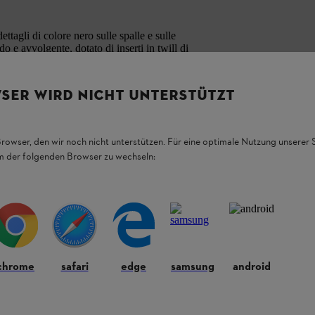
ettagli di colore nero sulle spalle e sulle
o e avvolgente, dotato di inserti in twill di
SER WIRD NICHT UNTERSTÜTZT
Browser, den wir noch nicht unterstützen. Für eine optimale Nutzung unserer
em der folgenden Browser zu wechseln:
chrome
safari
edge
samsung
android