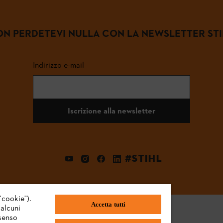
N PERDETEVI NULLA CON LA NEWSLETTER ST
Indirizzo e-mail
Iscrizione alla newsletter
#STIHL
"cookie").
Accetta tutti
 alcuni
nsenso