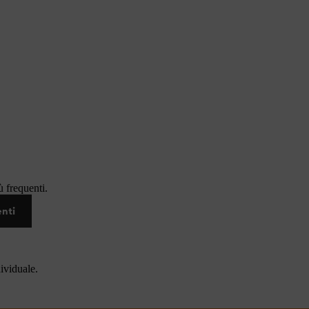
 frequenti.
enti
dividuale.