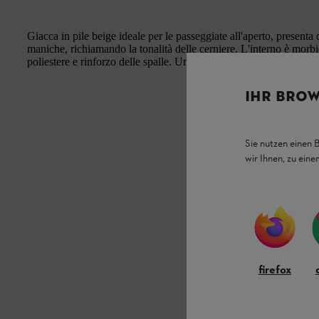
Giacca in pile beige ideale per le passeggiate all'aperto, presenta d
maniche, richiamando la tonalità delle cerniere. L'interno è morbid
poliestere e rinforzo delle spalle. Un'etichetta
IHR BROW
Sie nutzen einen 
wir Ihnen, zu ein
firefox