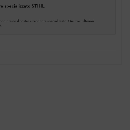
ore specializzato STIHL
co presso il nostro rivenditore specializzato. Qui trovi ulteriori
à.