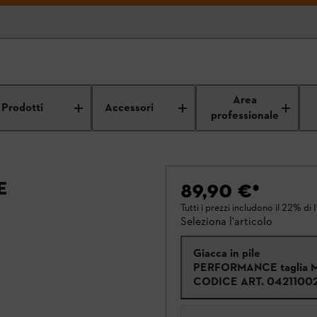
Area
Prodotti
Accessori
professionale
E
89,90 €
*
Tutti i prezzi includono il 22% di 
Seleziona l'articolo
Giacca in pile
PERFORMANCE taglia 
CODICE ART.
0421100