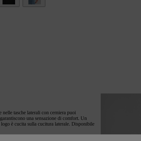
e nelle tasche laterali con cerniera puoi
ture garantiscono una sensazione di comfort. Un
 logo è cucita sulla cucitura laterale. Disponibile