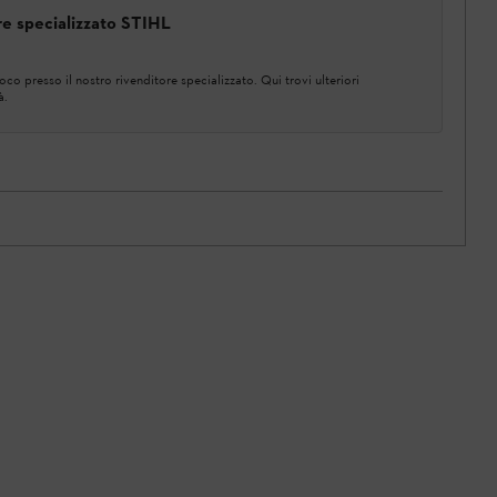
ore specializzato STIHL
co presso il nostro rivenditore specializzato. Qui trovi ulteriori
à.