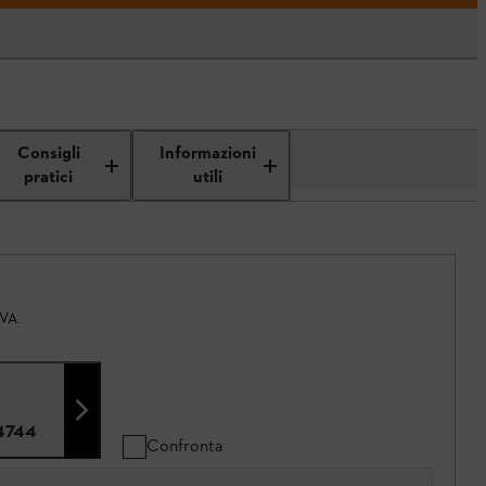
Consigli
Informazioni
pratici
utili
IVA.
4744
Confronta