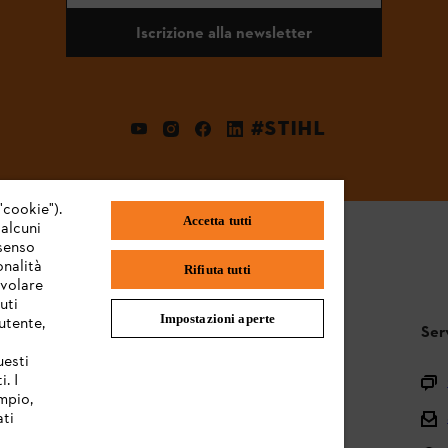
Iscrizione alla newsletter
#STIHL
"cookie").
Accetta tutti
 alcuni
nsenso
onalità
Rifiuta tutti
evolare
uti
Impostazioni aperte
utente,
STIHL FAQ
Ser
uesti
. I
Registrazione prodotto
mpio,
ati
Domande sull’assortimento