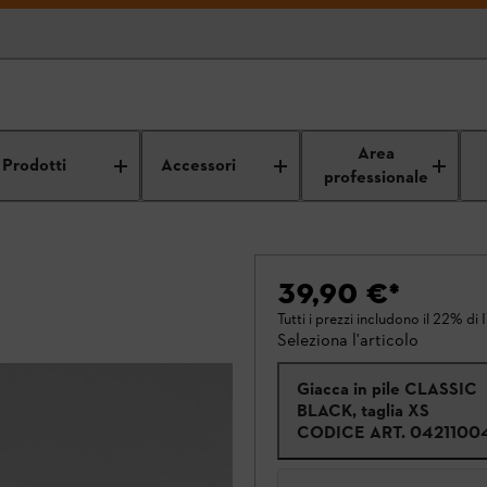
Area
Prodotti
Accessori
professionale
39,90 €
*
Tutti i prezzi includono il 22% di 
Seleziona l'articolo
Giacca in pile CLASSIC
BLACK, taglia XS
CODICE ART.
0421100