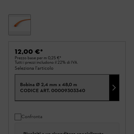
12,00 €
*
Prezzo base per m
0,25 €
*
Tutti i prezzi includono il 22% di IVA.
Seleziona l'articolo
Bobina Ø 2,4 mm x 48,0 m
CODICE ART.
00009303340
Confronta
Rivolgiti a un rivenditore specializzato