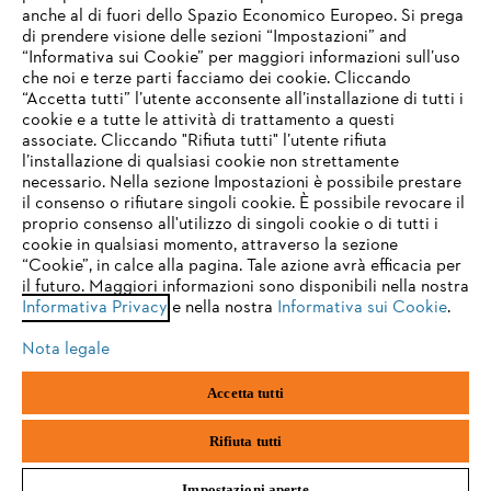
anche al di fuori dello Spazio Economico Europeo. Si prega
di prendere visione delle sezioni “Impostazioni” and
“Informativa sui Cookie” per maggiori informazioni sull’uso
Service
che noi e terze parti facciamo dei cookie. Cliccando
IHR BROWSER WIRD NICHT
“Accetta tutti” l’utente acconsente all’installazione di tutti i
UNTERSTÜTZT
cookie e a tutte le attività di trattamento a questi
associate. Cliccando "Rifiuta tutti" l’utente rifiuta
l’installazione di qualsiasi cookie non strettamente
necessario. Nella sezione Impostazioni è possibile prestare
Sie nutzen einen Browser, den wir noch nicht unterstützen. Für
Termini e condizioni generali
Privacy policy
il consenso o rifiutare singoli cookie. È possibile revocare il
eine optimale Nutzung unserer Seite empfehlen wir Ihnen, zu
proprio consenso all'utilizzo di singoli cookie o di tutti i
einem der folgenden Browser zu wechseln:
cookie in qualsiasi momento, attraverso la sezione
Note legali
Cookies
Informazioni legali
“Cookie”, in calce alla pagina. Tale azione avrà efficacia per
il futuro. Maggiori informazioni sono disponibili nella nostra
Informativa Privacy
e nella nostra
Informativa sui Cookie
.
firefox
chrome
Andreas STIHL S.p.A. - Viale delle Industrie, 15
20040 Cambiago (MI)
Nota legale
Email:
info@stihl.it
safari
edge
PEC:
amministrazione@stihl-pec.it
Accetta tutti
Numero di partita IVA: 09883420151.
Società a socio unico, soggetta a direzione e coordinamento di Andreas
samsung
android
Stihl AG & Co. KG
Rifiuta tutti
Impostazioni aperte