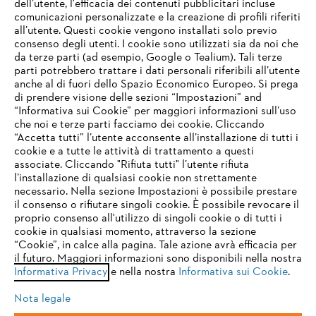
dell’utente, l'efficacia dei contenuti pubblicitari incluse
comunicazioni personalizzate e la creazione di profili riferiti
all’utente. Questi cookie vengono installati solo previo
consenso degli utenti. I cookie sono utilizzati sia da noi che
da terze parti (ad esempio, Google o Tealium). Tali terze
STIHL FAQ
parti potrebbero trattare i dati personali riferibili all’utente
anche al di fuori dello Spazio Economico Europeo. Si prega
di prendere visione delle sezioni “Impostazioni” and
“Informativa sui Cookie” per maggiori informazioni sull’uso
Service
che noi e terze parti facciamo dei cookie. Cliccando
IHR BROWSER WIRD NICHT
“Accetta tutti” l’utente acconsente all’installazione di tutti i
UNTERSTÜTZT
cookie e a tutte le attività di trattamento a questi
associate. Cliccando "Rifiuta tutti" l’utente rifiuta
l’installazione di qualsiasi cookie non strettamente
necessario. Nella sezione Impostazioni è possibile prestare
Sie nutzen einen Browser, den wir noch nicht unterstützen. Für
Termini e condizioni generali
Privacy policy
il consenso o rifiutare singoli cookie. È possibile revocare il
eine optimale Nutzung unserer Seite empfehlen wir Ihnen, zu
proprio consenso all'utilizzo di singoli cookie o di tutti i
einem der folgenden Browser zu wechseln:
cookie in qualsiasi momento, attraverso la sezione
Note legali
Cookies
Informazioni legali
“Cookie”, in calce alla pagina. Tale azione avrà efficacia per
il futuro. Maggiori informazioni sono disponibili nella nostra
Informativa Privacy
e nella nostra
Informativa sui Cookie
.
firefox
chrome
Andreas STIHL S.p.A. - Viale delle Industrie, 15
20040 Cambiago (MI)
Nota legale
Email:
info@stihl.it
safari
edge