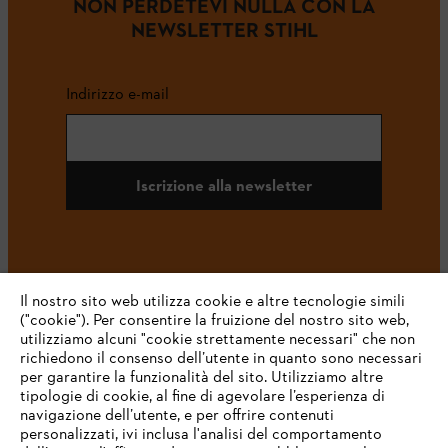
NON PERDETEVI NULLA CON LA
NEWSLETTER STIHL
Indirizzo e-mail
Iscrizione alla newsletter
#STIHL
Il nostro sito web utilizza cookie e altre tecnologie simili
("cookie"). Per consentire la fruizione del nostro sito web,
utilizziamo alcuni "cookie strettamente necessari" che non
richiedono il consenso dell’utente in quanto sono necessari
per garantire la funzionalità del sito. Utilizziamo altre
tipologie di cookie, al fine di agevolare l’esperienza di
navigazione dell’utente, e per offrire contenuti
personalizzati, ivi inclusa l'analisi del comportamento
L’azienda