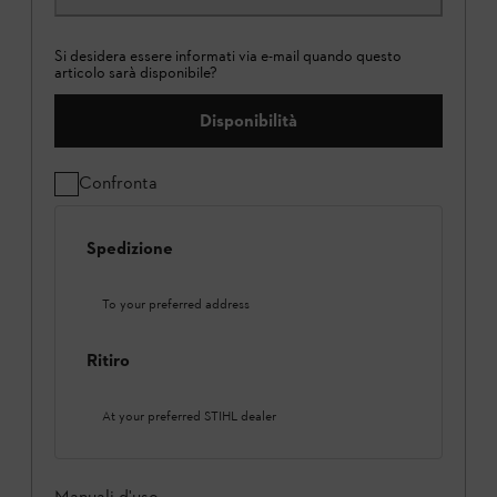
Si desidera essere informati via e-mail quando questo
articolo sarà disponibile?
Disponibilità
Confronta
Spedizione
To your preferred address
Ritiro
At your preferred STIHL dealer
Manuali d'uso