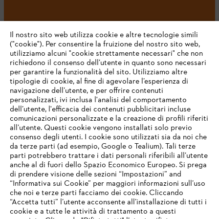
#STIHL
Il nostro sito web utilizza cookie e altre tecnologie simili
("cookie"). Per consentire la fruizione del nostro sito web,
utilizziamo alcuni "cookie strettamente necessari" che non
richiedono il consenso dell’utente in quanto sono necessari
per garantire la funzionalità del sito. Utilizziamo altre
tipologie di cookie, al fine di agevolare l’esperienza di
navigazione dell’utente, e per offrire contenuti
personalizzati, ivi inclusa l'analisi del comportamento
L’azienda
dell’utente, l'efficacia dei contenuti pubblicitari incluse
comunicazioni personalizzate e la creazione di profili riferiti
all’utente. Questi cookie vengono installati solo previo
consenso degli utenti. I cookie sono utilizzati sia da noi che
da terze parti (ad esempio, Google o Tealium). Tali terze
STIHL FAQ
parti potrebbero trattare i dati personali riferibili all’utente
anche al di fuori dello Spazio Economico Europeo. Si prega
di prendere visione delle sezioni “Impostazioni” and
“Informativa sui Cookie” per maggiori informazioni sull’uso
Service
che noi e terze parti facciamo dei cookie. Cliccando
IHR BROWSER WIRD NICHT
“Accetta tutti” l’utente acconsente all’installazione di tutti i
UNTERSTÜTZT
cookie e a tutte le attività di trattamento a questi