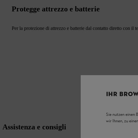
Protegge attrezzo e batterie
Per la protezione di attrezzo e batterie dal contatto diretto con il t
IHR BROW
Sie nutzen einen 
wir Ihnen, zu ein
Assistenza e consigli