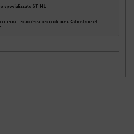
ore specializzato STIHL
co presso il nostro rivenditore specializzato. Qui trovi ulteriori
à.