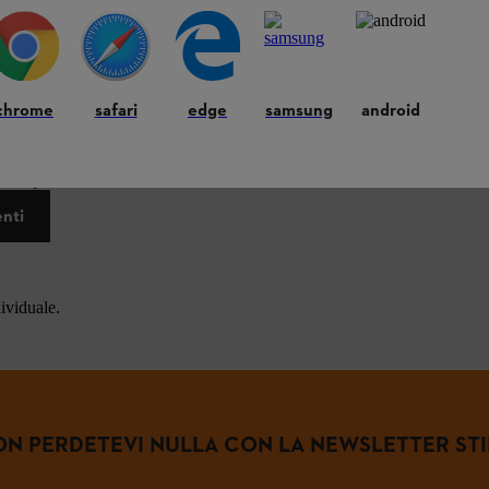
chrome
safari
edge
samsung
android
 frequenti.
enti
dividuale.
N PERDETEVI NULLA CON LA NEWSLETTER ST