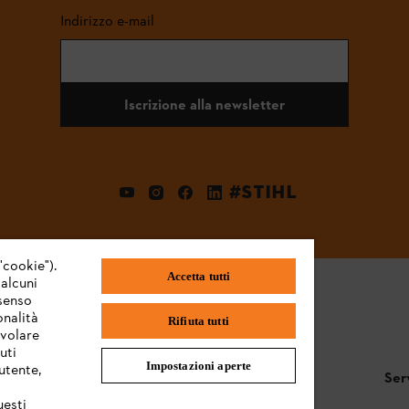
Indirizzo e-mail
Iscrizione alla newsletter
#STIHL
"cookie").
Accetta tutti
 alcuni
nsenso
onalità
Rifiuta tutti
evolare
uti
Impostazioni aperte
utente,
STIHL FAQ
Ser
uesti