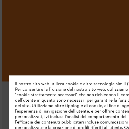
Il nostro sito web utilizza cookie e altre tecnologie simili (
Per consentire la fruizione del nostro sito web, utilizziamo
"cookie strettamente necessari" che non richiedono il co
dell’utente in quanto sono necessari per garantire la funzi
del sito. Utilizziamo altre tipologie di cookie, al fine di ag
l’esperienza di navigazione dell’utente, e per offrire conten
personalizzati, ivi inclusa l'analisi del comportamento dell’
L’azienda
l'efficacia dei contenuti pubblicitari incluse comunicazioni
personalizzate e la creazione di profili riferiti all’utente. Q