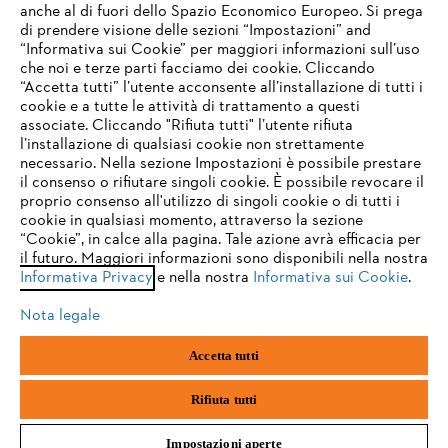
anche al di fuori dello Spazio Economico Europeo. Si prega
NEWSLETTER STIHL
di prendere visione delle sezioni “Impostazioni” and
“Informativa sui Cookie” per maggiori informazioni sull’uso
che noi e terze parti facciamo dei cookie. Cliccando
IHR BROWSER WIRD NICHT
Indirizzo e-mail
“Accetta tutti” l’utente acconsente all’installazione di tutti i
UNTERSTÜTZT
cookie e a tutte le attività di trattamento a questi
associate. Cliccando "Rifiuta tutti" l’utente rifiuta
l’installazione di qualsiasi cookie non strettamente
necessario. Nella sezione Impostazioni è possibile prestare
Sie nutzen einen Browser, den wir noch nicht unterstützen. Für
Iscrizione alla newsletter
il consenso o rifiutare singoli cookie. È possibile revocare il
eine optimale Nutzung unserer Seite empfehlen wir Ihnen, zu
proprio consenso all'utilizzo di singoli cookie o di tutti i
einem der folgenden Browser zu wechseln:
cookie in qualsiasi momento, attraverso la sezione
“Cookie”, in calce alla pagina. Tale azione avrà efficacia per
il futuro. Maggiori informazioni sono disponibili nella nostra
#STIHL
Informativa Privacy
e nella nostra
Informativa sui Cookie
.
firefox
chrome
Nota legale
safari
edge
Accetta tutti
samsung
android
Rifiuta tutti
L’azienda
Impostazioni aperte