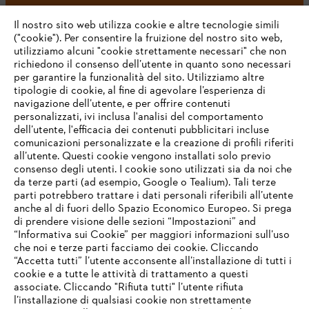
#STIHL
Il nostro sito web utilizza cookie e altre tecnologie simili
("cookie"). Per consentire la fruizione del nostro sito web,
utilizziamo alcuni "cookie strettamente necessari" che non
richiedono il consenso dell’utente in quanto sono necessari
per garantire la funzionalità del sito. Utilizziamo altre
tipologie di cookie, al fine di agevolare l’esperienza di
navigazione dell’utente, e per offrire contenuti
personalizzati, ivi inclusa l'analisi del comportamento
L’azienda
dell’utente, l'efficacia dei contenuti pubblicitari incluse
comunicazioni personalizzate e la creazione di profili riferiti
all’utente. Questi cookie vengono installati solo previo
consenso degli utenti. I cookie sono utilizzati sia da noi che
da terze parti (ad esempio, Google o Tealium). Tali terze
STIHL FAQ
parti potrebbero trattare i dati personali riferibili all’utente
anche al di fuori dello Spazio Economico Europeo. Si prega
di prendere visione delle sezioni “Impostazioni” and
“Informativa sui Cookie” per maggiori informazioni sull’uso
Service
che noi e terze parti facciamo dei cookie. Cliccando
IHR BROWSER WIRD NICHT
“Accetta tutti” l’utente acconsente all’installazione di tutti i
UNTERSTÜTZT
cookie e a tutte le attività di trattamento a questi
associate. Cliccando "Rifiuta tutti" l’utente rifiuta
l’installazione di qualsiasi cookie non strettamente