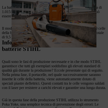
La batteria professionale STIHL
AR 2000 L
offre una potenza di
1.015 wattora fornita da 60 celle. Il peso di 7,4 chilogrammi può
essere trasportato comodamente sulla schiena.
Il modello STIHL
AR 3000 L
offre ancora più potenza. Le 90 celle
della batteria forniscono 1.520 wattora di energia per un peso totale
di 9,5 kg.
Informazioni sulla produzione delle
batterie STIHL
Quali sono le fasi di produzione necessarie e in che modo STIHL
garantisce che tutti gli esemplari soddisfino gli elevati standard di
qualità già durante la produzione? Eccole presentate qui di seguito.
Nella prima fase, il portacelle, nel quale successivamente saranno
inserite le celle della batteria, viene automaticamente dotato di
speciali piastre deflettrici. Questi contatti tra le celle vengono saldati
con il laser per resistere a carichi elevati e garantire una lunga durata.
Già in questa fase della produzione STIHL utilizza lo strumento
Poka Yoke, una semplice tecnica di prevenzione degli errori: Le