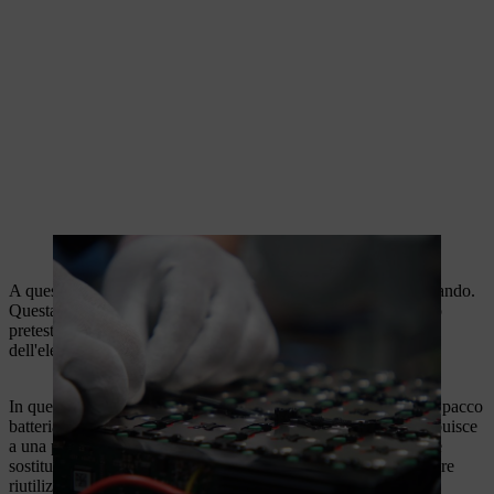
L'elettronica principale e i sensori in fase di montaggio.
A questo punto il pacco batteria viene dotato dell'unità di comando.
Questa viene collegata e cablata prima di eseguire il cosiddetto
pretest. Il suddetto pretest verifica il corretto funzionamento
dell'elettronica con un segnale acustico.
In questo modo si garantisce il corretto funzionamento di ogni pacco
batteria prodotto. Questa procedura riduce gli sprechi e contribuisce
a una produzione sostenibile, poiché i comandi possono essere
sostituiti prima dell'incapsulamento e il pacco batteria può essere
riutilizzato nel caso in cui il pretest non confermi il corretto