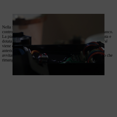
L'incapsulamento in poliuretano isola i componenti elettronici.
Nella fase di montaggio finale, l'incapsulamento viene prima
controllato visivamente e poi convalidato con un pennarello bianco.
La piastra posteriore, di forma ergonomica, viene quindi montata e
dotata degli elementi di fissaggio e dell'impugnatura. Dopodiché
viene collegata l'unità di comando e si inserisce il coperchio
anteriore. Prima di introdurre l'esemplare nella stazione di
avvitamento, i contatti vengono preventivamente oliati in modo che
rimangano facilmente collegabili a lungo.