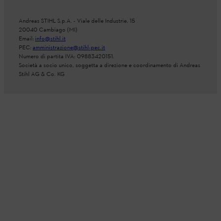
Andreas STIHL S.p.A. - Viale delle Industrie, 15
20040 Cambiago (MI)
Email:
info@stihl.it
PEC:
amministrazione@stihl-pec.it
Numero di partita IVA: 09883420151.
Società a socio unico, soggetta a direzione e coordinamento di Andreas
Stihl AG & Co. KG