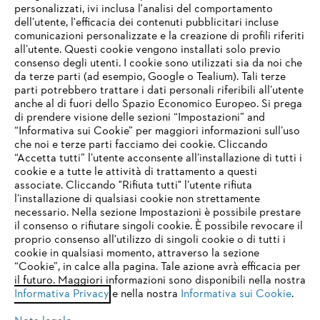
personalizzati, ivi inclusa l'analisi del comportamento
dell’utente, l'efficacia dei contenuti pubblicitari incluse
comunicazioni personalizzate e la creazione di profili riferiti
all’utente. Questi cookie vengono installati solo previo
consenso degli utenti. I cookie sono utilizzati sia da noi che
da terze parti (ad esempio, Google o Tealium). Tali terze
parti potrebbero trattare i dati personali riferibili all’utente
anche al di fuori dello Spazio Economico Europeo. Si prega
di prendere visione delle sezioni “Impostazioni” and
“Informativa sui Cookie” per maggiori informazioni sull’uso
che noi e terze parti facciamo dei cookie. Cliccando
IHR BROWSER WIRD NICHT
“Accetta tutti” l’utente acconsente all’installazione di tutti i
UNTERSTÜTZT
cookie e a tutte le attività di trattamento a questi
associate. Cliccando "Rifiuta tutti" l’utente rifiuta
l’installazione di qualsiasi cookie non strettamente
necessario. Nella sezione Impostazioni è possibile prestare
Sie nutzen einen Browser, den wir noch nicht unterstützen. Für
il consenso o rifiutare singoli cookie. È possibile revocare il
eine optimale Nutzung unserer Seite empfehlen wir Ihnen, zu
proprio consenso all'utilizzo di singoli cookie o di tutti i
einem der folgenden Browser zu wechseln:
cookie in qualsiasi momento, attraverso la sezione
“Cookie”, in calce alla pagina. Tale azione avrà efficacia per
il futuro. Maggiori informazioni sono disponibili nella nostra
Informativa Privacy
e nella nostra
Informativa sui Cookie
.
firefox
chrome