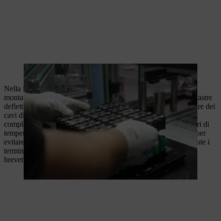
Il portacelle superiore viene posizionato nella stazione di giunzione.
Nella fase successiva della produzione della batteria vengono
montati l'elettronica principale e i sensori. In primo luogo, le piastre
deflettrici vengono saldate con elevata precisione alle crimpature dei
cavi di alimentazione dell'elettronica utilizzando un processo
completamente automatizzato. Poi vengono montati dei sensori di
temperatura che possono regolare la batteria in base al calore, per
evitare danni da surriscaldamento durante l'uso. Successivamente i
terminali a media tensione vengono montati con uno schema
brevettato e saldati in modo completamente automatico.