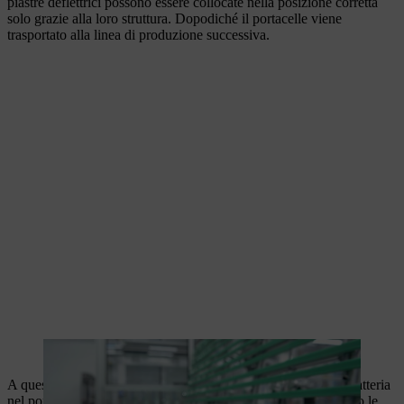
piastre deflettrici possono essere collocate nella posizione corretta
solo grazie alla loro struttura. Dopodiché il portacelle viene
trasportato alla linea di produzione successiva.
Il portacelle viene munito di piastre deflettrici.
A questo punto, un robot pick and place carica le celle della batteria
nel portacelle preparato. Due rotelle di regolazione dispongono le