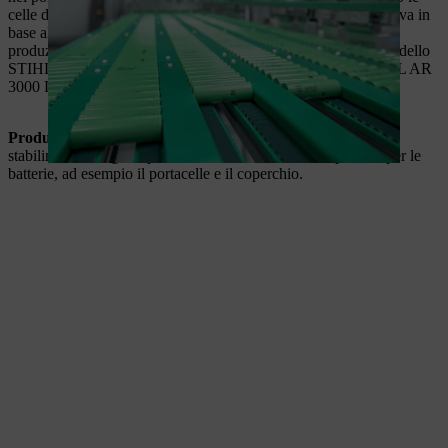
celle della batteria nell'orientamento corretto, che il robot preleva in
base al rispettivo schema di montaggio. In questa fase della
produzione delle batterie, vengono utilizzate 60 celle per il modello
STIHL AR 2000 L e un totale di 90 celle per il modello STIHL AR
3000 L.
Produzione di componenti in plastica STIHL:
nell'apposito
stabilimento vengono prodotti numerosi elementi in plastica per le
batterie, ad esempio il portacelle e il coperchio.