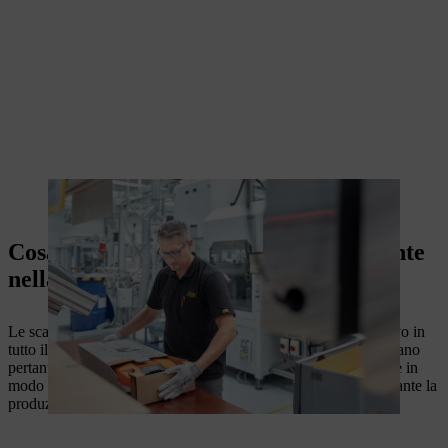
La batteria professionale viene imballata con la documentazione di
accompagnamento.
Cosa risulta particolarmente importante
nella produzione delle batterie?
Le scariche elettrostatiche rappresentano un rischio significativo in
tutto il processo di produzione delle batterie. Gli operai indossano
pertanto speciali indumenti da lavoro conduttivi per proteggere in
modo efficace i componenti elettronici ancora non protetti durante la
produzione.