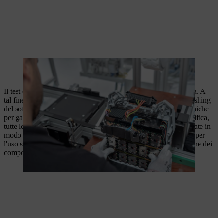
Controllo del processo di incapsulamento nella fase di montaggio
finale.
Il test di fine linea controlla il funzionamento dell'intera batteria. A
tal fine viene controllato l'indicatore LED, viene eseguito il flashing
del software più recente e vengono testate tutte le funzioni tecniche
per garantire la sicurezza durante l'uso sul campo. Dopo la verifica,
tutte le etichette dei componenti vengono scansionate e assegnate in
modo univoco all'esemplare. La batteria riceve l'approvazione per
l'uso solo dopo il superamento del test e l'avvenuta assegnazione dei
componenti.