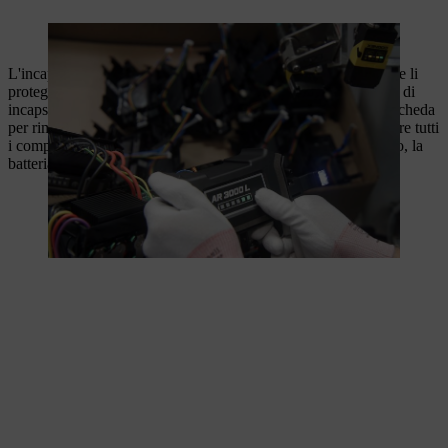
Il pretest verifica il corretto funzionamento dell'elettronica.
L'incapsulamento in poliuretano isola i componenti elettronici e li
protegge dall'umidità e dalle influenze meccaniche. Sulla linea di
incapsulamento viene innanzitutto applicata la massa sotto la scheda
per rimuovere l'aria. Dopodiché il poliuretano sale fino a coprire tutti
i componenti. Una volta indurito il materiale di incapsulamento, la
batteria è pronta per il montaggio finale.