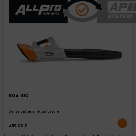
BGA 100
Senza batteria nè caricatore
459,00 €