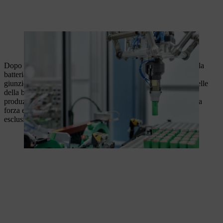
Per garantire un caricamento preciso dei portacelle viene utilizzato
un robot.
Dopo che il portacelle inferiore è stato caricato con le celle della
batteria, il portacelle superiore, anch'esso dotato di piastre di
giunzione, viene posizionato nella stazione di giunzione e le celle
della batteria vengono assemblate. Durante questa fase della
produzione, la stazione di giunzione misura automaticamente la
forza e lo spostamento per portare nella produzione successiva
esclusivamente pacchi batteria assemblati in modo ottimale.