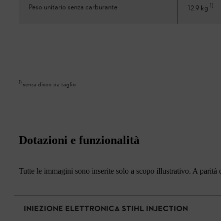
1
)
Peso unitario senza carburante
12.9 kg
1
)
senza disco da taglio
Dotazioni e funzionalità
Tutte le immagini sono inserite solo a scopo illustrativo. A parità d
INIEZIONE ELETTRONICA STIHL INJECTION