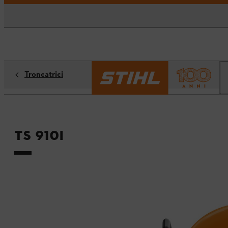
Troncatrici
TS 910i