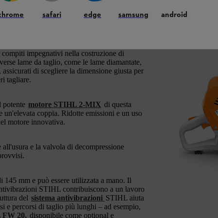
ne
chrome
safari
edge
samsung
android
restazioni estremamente potente per l'uso
er compiti impegnativi nella costruzione di
diverse lame da taglio, come le lame diamantate,
 assicurati di scegliere la dimensione giusta per
i tagliare.
il potente
motore STIHL 2-MIX
di questa
e un'elevata coppia. Ridotte emissioni e un uso
del motore innovativa.
 all'usura e la valvola di decompressione
rovvisi.
di 145 mm e può essere utilizzata a mano. Il
 antivibrazioni STIHL contribuiscono a un lavoro
ruttura del
sistema antivibrazioni
STIHL aiuta
isi e percorsi di taglio più lunghi – ad esempio,
L FW 20,
disponibile come optional e