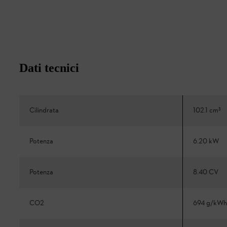
Dati tecnici
Cilindrata
102.1 cm³
Potenza
6.20 kW
Potenza
8.40 CV
CO2
694 g/kWh