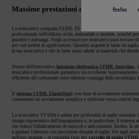
Massime prestazioni di taglio e precisio
firefox
La troncatrice compatta STIHL TS 910i è un dispositivo ad alte p
professionale nell'edilizia civile, industriale e stradale, nonché p
giardini e paesaggi. Negli accessori per troncatrici puoi trovare 
per vari ambiti di applicazione. Quando acquisti le lame da taglio,
la tua troncatrice e che le lame siano adatte ai materiali che desider
Dotata dell'innovativa
iniezione elettronica STIHL Injection
, 
troncatrice professionale garantisce un eccellente funzionamento 
efficiente del carburante sono ulteriori vantaggi della tecnologia 
Il
sistema STIHL ElastoStart
con fune di avviamento resistente
consentono un avviamento semplice e uniforme senza carichi imp
La troncatrice TS 910i è adatta per profondità di taglio massime 
design ergonomico dell'impugnatura e, in particolare, il sistema
che riduce l'affaticamento di muscoli e articolazioni. Inoltre, la st
a guidare l'attrezzo con precisione durante il taglio. Per tagli prec
nell'uso stradale – si consiglia l'uso del
carrello di guida STIH