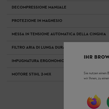
DECOMPRESSIONE MANUALE
PROTEZIONE IN MAGNESIO
MESSA IN TENSIONE AUTOMATICA DELLA CINGHIA
FILTRO ARIA DI LUNGA DURATA
IHR BROW
IMPUGNATURA ERGONOMICA
Sie nutzen einen 
MOTORE STIHL 2-MIX
wir Ihnen, zu ein