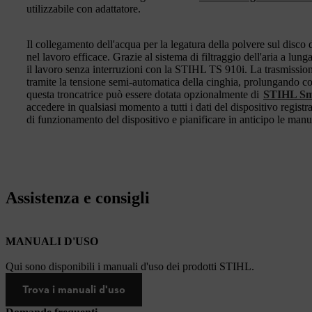
utilizzabile con adattatore.
Il collegamento dell'acqua per la legatura della polvere sul disco
nel lavoro efficace. Grazie al sistema di filtraggio dell'aria a lunga
il lavoro senza interruzioni con la STIHL TS 910i. La trasmissio
tramite la tensione semi-automatica della cinghia, prolungando così
questa troncatrice può essere dotata opzionalmente di
STIHL Sm
accedere in qualsiasi momento a tutti i dati del dispositivo regist
di funzionamento del dispositivo e pianificare in anticipo le manu
Assistenza e consigli
MANUALI D'USO
Qui sono disponibili i manuali d'uso dei prodotti STIHL.
Trova i manuali d'uso