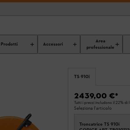
Area
Prodotti
Accessori
professionale
TS 910i
2439,00 €
*
Tutti i prezzi includono il 22% di 
Seleziona l'articolo
Troncatrice TS 910i
CODICE ART.
TB01011