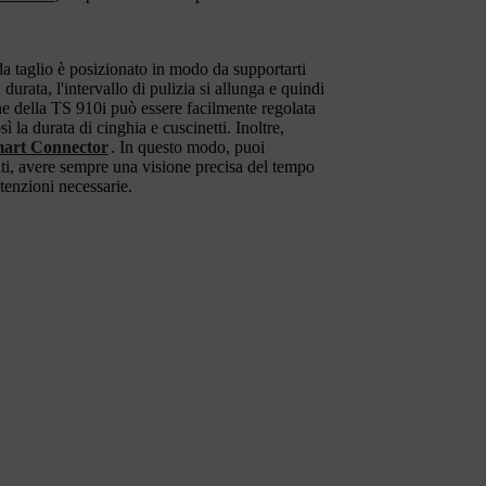
 da taglio è posizionato in modo da supportarti
 durata, l'intervallo di pulizia si allunga e quindi
ne della TS 910i può essere facilmente regolata
 la durata di cinghia e cuscinetti. Inoltre,
art Connector
. In questo modo, puoi
rati, avere sempre una visione precisa del tempo
tenzioni necessarie.