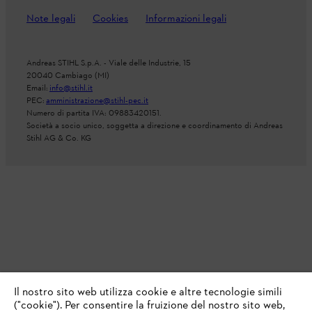
Note legali
Cookies
Informazioni legali
Andreas STIHL S.p.A. - Viale delle Industrie, 15
20040 Cambiago (MI)
Email:
info@stihl.it
PEC:
amministrazione@stihl-pec.it
Numero di partita IVA: 09883420151.
Società a socio unico, soggetta a direzione e coordinamento di Andreas
Stihl AG & Co. KG
Il nostro sito web utilizza cookie e altre tecnologie simili
("cookie"). Per consentire la fruizione del nostro sito web,