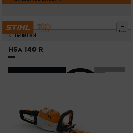
Menù
Tagliasiepi
HSA 140 R