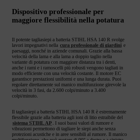
Dispositivo professionale per
maggiore flessibilità nella potatura
Il potente tagliasiepi a batteria STIHL HSA 140 R svolge
lavori impegnativi nella
cura professionale di giardini
e
paesaggi, nonché in aziende comunali. Grazie alla bassa
velocità della lama e alla lama a doppio taglio nella
variante di potatura con maggiore distanza tra i denti,
anche i rami e i ramoscelli più robusti vengono tagliati in
modo efficiente con una velocità costante. Il motore EC
garantisce prestazioni uniformi e una lunga durata. Puoi
regolare direttamente sul manico multifunzione girevole la
velocità in 3 fasi, da 2.600 colpi/minuto a 3.400
colpi/minuto.
Il tagliasiepi a batteria STIHL HSA 140 R è estremamente
flessibile grazie alla batteria agli ioni di litio estraibile del
sistema STIHL AP
. I suoi bassi valori di rumore e
vibrazioni permettono di tagliare le siepi anche senza
protezioni acustiche e in aree sensibili al rumore. Il manico
multifunzione, che può ruotare di 90° a destra e a sinistra,