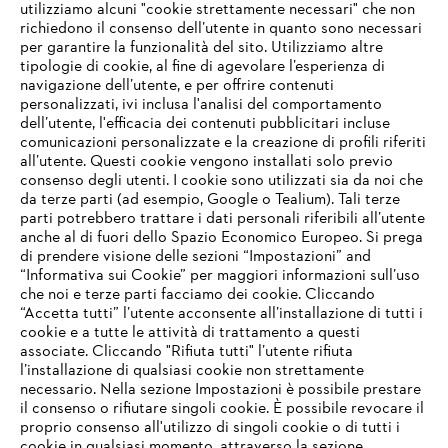
utilizziamo alcuni "cookie strettamente necessari" che non
richiedono il consenso dell’utente in quanto sono necessari
per garantire la funzionalità del sito. Utilizziamo altre
tipologie di cookie, al fine di agevolare l’esperienza di
navigazione dell’utente, e per offrire contenuti
personalizzati, ivi inclusa l'analisi del comportamento
dell’utente, l'efficacia dei contenuti pubblicitari incluse
comunicazioni personalizzate e la creazione di profili riferiti
all’utente. Questi cookie vengono installati solo previo
consenso degli utenti. I cookie sono utilizzati sia da noi che
da terze parti (ad esempio, Google o Tealium). Tali terze
parti potrebbero trattare i dati personali riferibili all’utente
anche al di fuori dello Spazio Economico Europeo. Si prega
di prendere visione delle sezioni “Impostazioni” and
“Informativa sui Cookie” per maggiori informazioni sull’uso
che noi e terze parti facciamo dei cookie. Cliccando
IHR BROWSER WIRD NICHT
“Accetta tutti” l’utente acconsente all’installazione di tutti i
UNTERSTÜTZT
cookie e a tutte le attività di trattamento a questi
associate. Cliccando "Rifiuta tutti" l’utente rifiuta
l’installazione di qualsiasi cookie non strettamente
necessario. Nella sezione Impostazioni è possibile prestare
Sie nutzen einen Browser, den wir noch nicht unterstützen. Für
il consenso o rifiutare singoli cookie. È possibile revocare il
eine optimale Nutzung unserer Seite empfehlen wir Ihnen, zu
proprio consenso all'utilizzo di singoli cookie o di tutti i
einem der folgenden Browser zu wechseln:
cookie in qualsiasi momento, attraverso la sezione