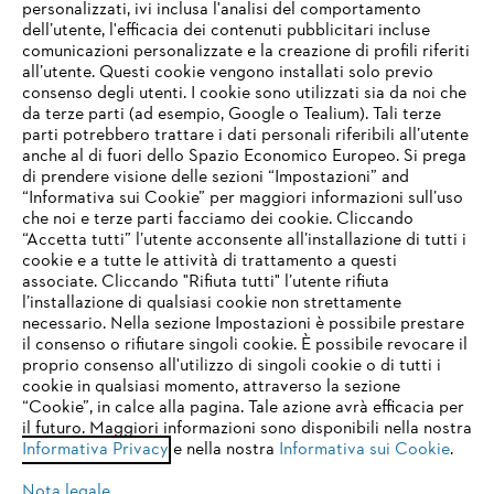
personalizzati, ivi inclusa l'analisi del comportamento
L’azienda
dell’utente, l'efficacia dei contenuti pubblicitari incluse
comunicazioni personalizzate e la creazione di profili riferiti
all’utente. Questi cookie vengono installati solo previo
consenso degli utenti. I cookie sono utilizzati sia da noi che
da terze parti (ad esempio, Google o Tealium). Tali terze
STIHL FAQ
parti potrebbero trattare i dati personali riferibili all’utente
anche al di fuori dello Spazio Economico Europeo. Si prega
di prendere visione delle sezioni “Impostazioni” and
“Informativa sui Cookie” per maggiori informazioni sull’uso
Service
che noi e terze parti facciamo dei cookie. Cliccando
IHR BROWSER WIRD NICHT
“Accetta tutti” l’utente acconsente all’installazione di tutti i
UNTERSTÜTZT
cookie e a tutte le attività di trattamento a questi
associate. Cliccando "Rifiuta tutti" l’utente rifiuta
l’installazione di qualsiasi cookie non strettamente
necessario. Nella sezione Impostazioni è possibile prestare
Sie nutzen einen Browser, den wir noch nicht unterstützen. Für
Termini e condizioni generali
Privacy policy
il consenso o rifiutare singoli cookie. È possibile revocare il
eine optimale Nutzung unserer Seite empfehlen wir Ihnen, zu
proprio consenso all'utilizzo di singoli cookie o di tutti i
einem der folgenden Browser zu wechseln:
cookie in qualsiasi momento, attraverso la sezione
Note legali
Cookies
Informazioni legali
“Cookie”, in calce alla pagina. Tale azione avrà efficacia per
il futuro. Maggiori informazioni sono disponibili nella nostra
Informativa Privacy
e nella nostra
Informativa sui Cookie
.
firefox
chrome
Andreas STIHL S.p.A. - Viale delle Industrie, 15
20040 Cambiago (MI)
Nota legale