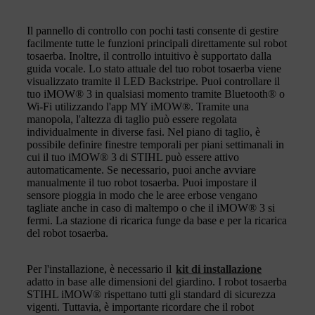
Il pannello di controllo con pochi tasti consente di gestire
facilmente tutte le funzioni principali direttamente sul robot
tosaerba. Inoltre, il controllo intuitivo è supportato dalla
guida vocale. Lo stato attuale del tuo robot tosaerba viene
visualizzato tramite il LED Backstripe. Puoi controllare il
tuo iMOW® 3 in qualsiasi momento tramite Bluetooth® o
Wi-Fi utilizzando l'app MY iMOW®. Tramite una
manopola, l'altezza di taglio può essere regolata
individualmente in diverse fasi. Nel piano di taglio, è
possibile definire finestre temporali per piani settimanali in
cui il tuo iMOW® 3 di STIHL può essere attivo
automaticamente. Se necessario, puoi anche avviare
manualmente il tuo robot tosaerba. Puoi impostare il
sensore pioggia in modo che le aree erbose vengano
tagliate anche in caso di maltempo o che il iMOW® 3 si
fermi. La stazione di ricarica funge da base e per la ricarica
del robot tosaerba.
Per l'installazione, è necessario il
kit di installazione
adatto in base alle dimensioni del giardino. I robot tosaerba
STIHL iMOW® rispettano tutti gli standard di sicurezza
vigenti. Tuttavia, è importante ricordare che il robot