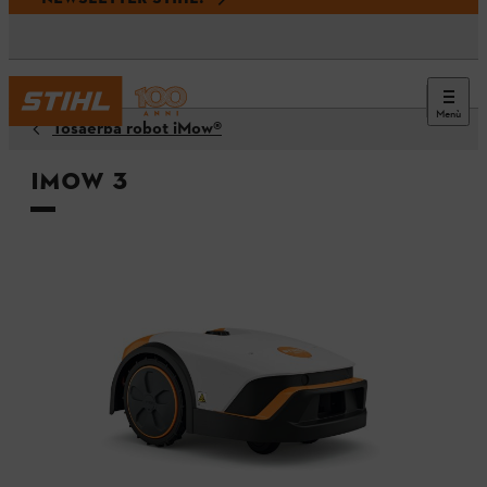
Menù
Tosaerba robot iMow®
iMOW 3