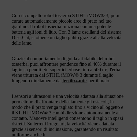
Con il compatto robot tosaerba STIHL iMOW® 3, puoi
curare automaticamente piccole aree di prato nel tuo
giardino. Il robot tosaerba funziona con una potente
batteria agli ioni di litio. Con 3 lame oscillanti del sistema
Disc-Cut, si ottiene un taglio pulito grazie all'alta velocità
delle lame.
Grazie al comportamento di guida affidabile del robot
tosaerba, puoi affrontare pendenze fino al 40% durante il
taglio su pendii. Su superfici erbose fino a 500 m², l'erba
viene triturata dal STIHL iMOW® 3 durante il taglio,
fungendo direttamente da
fertilizzante
per il prato.
I sensori a ultrasuoni e una velocità adattata alla situazione
permettono di affrontare delicatamente gli ostacoli, in
modo che il prato venga tagliato fino a vicino all'oggetto e
il STIHL iMOW® 3 cambi direzione autonomamente al
contatto. Manovre intelligenti consentono il taglio in spazi
ristretti. Su terreni irregolari, la velocità viene adattata
grazie ai sensori di inclinazione, garantendo un risultato
uniforme anche lì.