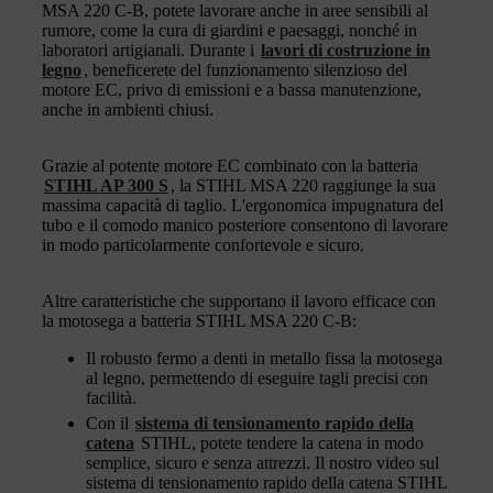
MSA 220 C-B, potete lavorare anche in aree sensibili al
rumore, come la cura di giardini e paesaggi, nonché in
laboratori artigianali. Durante i
lavori di costruzione in
legno
, beneficerete del funzionamento silenzioso del
motore EC, privo di emissioni e a bassa manutenzione,
anche in ambienti chiusi.
Grazie al potente motore EC combinato con la batteria
STIHL AP 300 S
, la STIHL MSA 220 raggiunge la sua
massima capacità di taglio. L'ergonomica impugnatura del
tubo e il comodo manico posteriore consentono di lavorare
in modo particolarmente confortevole e sicuro.
Altre caratteristiche che supportano il lavoro efficace con
la motosega a batteria STIHL MSA 220 C-B:
Il robusto fermo a denti in metallo fissa la motosega
al legno, permettendo di eseguire tagli precisi con
facilità.
Con il
sistema di tensionamento rapido della
catena
STIHL, potete tendere la catena in modo
semplice, sicuro e senza attrezzi. Il nostro video sul
sistema di tensionamento rapido della catena STIHL