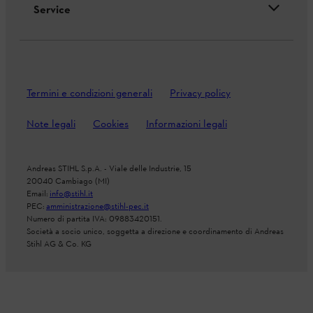
Service
Termini e condizioni generali
Privacy policy
Note legali
Cookies
Informazioni legali
Andreas STIHL S.p.A. - Viale delle Industrie, 15
20040 Cambiago (MI)
Email:
info@stihl.it
PEC:
amministrazione@stihl-pec.it
Numero di partita IVA: 09883420151.
Società a socio unico, soggetta a direzione e coordinamento di Andreas
Stihl AG & Co. KG