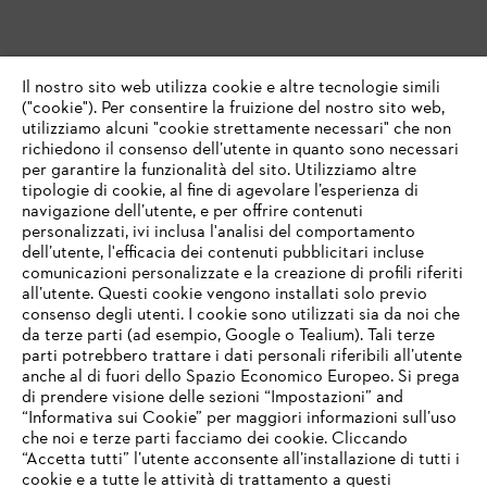
Il nostro sito web utilizza cookie e altre tecnologie simili
("cookie"). Per consentire la fruizione del nostro sito web,
utilizziamo alcuni "cookie strettamente necessari" che non
richiedono il consenso dell’utente in quanto sono necessari
per garantire la funzionalità del sito. Utilizziamo altre
tipologie di cookie, al fine di agevolare l’esperienza di
navigazione dell’utente, e per offrire contenuti
personalizzati, ivi inclusa l'analisi del comportamento
dell’utente, l'efficacia dei contenuti pubblicitari incluse
comunicazioni personalizzate e la creazione di profili riferiti
all’utente. Questi cookie vengono installati solo previo
consenso degli utenti. I cookie sono utilizzati sia da noi che
da terze parti (ad esempio, Google o Tealium). Tali terze
parti potrebbero trattare i dati personali riferibili all’utente
anche al di fuori dello Spazio Economico Europeo. Si prega
di prendere visione delle sezioni “Impostazioni” and
“Informativa sui Cookie” per maggiori informazioni sull’uso
che noi e terze parti facciamo dei cookie. Cliccando
IHR BROWSER WIRD NICHT
“Accetta tutti” l’utente acconsente all’installazione di tutti i
UNTERSTÜTZT
cookie e a tutte le attività di trattamento a questi