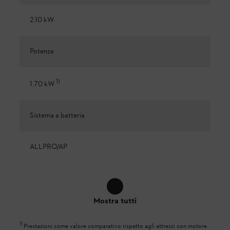
2.10 kW
Potenza
1
)
1.70 kW
Sistema a batteria
ALLPRO/AP
Mostra tutti
1
)
Prestazioni come valore comparativo rispetto agli attrezzi con motore