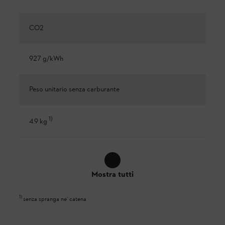
CO2
927 g/kWh
Peso unitario senza carburante
1
)
4.9 kg
Mostra tutti
1
)
senza spranga ne' catena