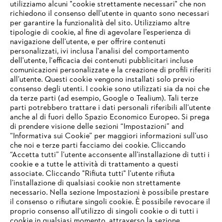
utilizziamo alcuni "cookie strettamente necessari" che non
richiedono il consenso dell’utente in quanto sono necessari
per garantire la funzionalità del sito. Utilizziamo altre
tipologie di cookie, al fine di agevolare l’esperienza di
navigazione dell’utente, e per offrire contenuti
personalizzati, ivi inclusa l'analisi del comportamento
L’azienda
dell’utente, l'efficacia dei contenuti pubblicitari incluse
comunicazioni personalizzate e la creazione di profili riferiti
all’utente. Questi cookie vengono installati solo previo
consenso degli utenti. I cookie sono utilizzati sia da noi che
da terze parti (ad esempio, Google o Tealium). Tali terze
STIHL FAQ
parti potrebbero trattare i dati personali riferibili all’utente
anche al di fuori dello Spazio Economico Europeo. Si prega
di prendere visione delle sezioni “Impostazioni” and
“Informativa sui Cookie” per maggiori informazioni sull’uso
Service
che noi e terze parti facciamo dei cookie. Cliccando
IHR BROWSER WIRD NICHT
“Accetta tutti” l’utente acconsente all’installazione di tutti i
UNTERSTÜTZT
cookie e a tutte le attività di trattamento a questi
associate. Cliccando "Rifiuta tutti" l’utente rifiuta
l’installazione di qualsiasi cookie non strettamente
necessario. Nella sezione Impostazioni è possibile prestare
Sie nutzen einen Browser, den wir noch nicht unterstützen. Für
Termini e condizioni generali
Privacy policy
il consenso o rifiutare singoli cookie. È possibile revocare il
eine optimale Nutzung unserer Seite empfehlen wir Ihnen, zu
proprio consenso all'utilizzo di singoli cookie o di tutti i
einem der folgenden Browser zu wechseln:
cookie in qualsiasi momento, attraverso la sezione