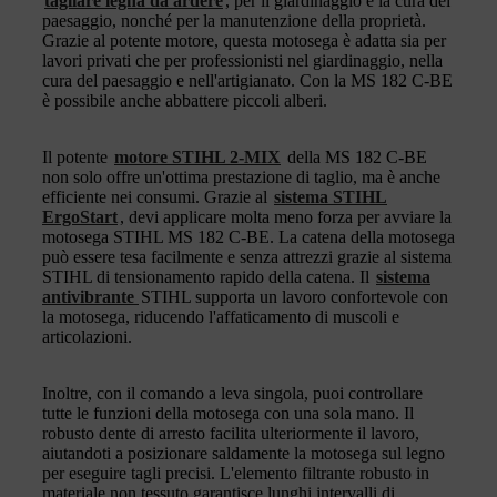
tagliare legna da ardere
, per il giardinaggio e la cura del
paesaggio, nonché per la manutenzione della proprietà.
Grazie al potente motore, questa motosega è adatta sia per
lavori privati che per professionisti nel giardinaggio, nella
cura del paesaggio e nell'artigianato. Con la MS 182 C-BE
è possibile anche abbattere piccoli alberi.
Il potente
motore STIHL 2-MIX
della MS 182 C-BE
non solo offre un'ottima prestazione di taglio, ma è anche
efficiente nei consumi. Grazie al
sistema STIHL
ErgoStart
, devi applicare molta meno forza per avviare la
motosega STIHL MS 182 C-BE. La catena della motosega
può essere tesa facilmente e senza attrezzi grazie al sistema
STIHL di tensionamento rapido della catena. Il
sistema
antivibrante
STIHL supporta un lavoro confortevole con
la motosega, riducendo l'affaticamento di muscoli e
articolazioni.
Inoltre, con il comando a leva singola, puoi controllare
tutte le funzioni della motosega con una sola mano. Il
robusto dente di arresto facilita ulteriormente il lavoro,
aiutandoti a posizionare saldamente la motosega sul legno
per eseguire tagli precisi. L'elemento filtrante robusto in
materiale non tessuto garantisce lunghi intervalli di