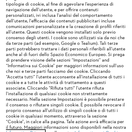
tipologie di cookie, al fine di agevolare l’esperienza di
navigazione dell’utente, e per offrire contenuti
personalizzati, ivi inclusa l'analisi del comportamento
L’azienda
dell’utente, l'efficacia dei contenuti pubblicitari incluse
comunicazioni personalizzate e la creazione di profili riferiti
all’utente. Questi cookie vengono installati solo previo
consenso degli utenti. I cookie sono utilizzati sia da noi che
da terze parti (ad esempio, Google o Tealium). Tali terze
STIHL FAQ
parti potrebbero trattare i dati personali riferibili all’utente
anche al di fuori dello Spazio Economico Europeo. Si prega
di prendere visione delle sezioni “Impostazioni” and
“Informativa sui Cookie” per maggiori informazioni sull’uso
Service
che noi e terze parti facciamo dei cookie. Cliccando
IHR BROWSER WIRD NICHT
“Accetta tutti” l’utente acconsente all’installazione di tutti i
UNTERSTÜTZT
cookie e a tutte le attività di trattamento a questi
associate. Cliccando "Rifiuta tutti" l’utente rifiuta
l’installazione di qualsiasi cookie non strettamente
necessario. Nella sezione Impostazioni è possibile prestare
Sie nutzen einen Browser, den wir noch nicht unterstützen. Für
Termini e condizioni generali
Privacy policy
il consenso o rifiutare singoli cookie. È possibile revocare il
eine optimale Nutzung unserer Seite empfehlen wir Ihnen, zu
proprio consenso all'utilizzo di singoli cookie o di tutti i
einem der folgenden Browser zu wechseln:
cookie in qualsiasi momento, attraverso la sezione
Note legali
Cookies
Informazioni legali
“Cookie”, in calce alla pagina. Tale azione avrà efficacia per
il futuro. Maggiori informazioni sono disponibili nella nostra