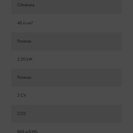
Cilindrata
45.6 cm³
Potenza
2.20 kW
Potenza
3 CV
CO2
865 g/kWh