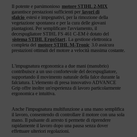
Il potente e parsimonioso
motore STIHL 2-MIX
garantisce prestazioni sufficienti per
lavori di
sfalcio
estesi e impegnativi, per la rimozione della
vegetazione spontanea e per la cura delle giovani
piantagioni. Per semplificare l'avviamento, il
decespugliatore STIHL FS 461 C-EM è dotato del
sistema STIHL ErgoStart
. La gestione elettronica
completa del
motore STIHL M-Tronic
3.0 assicura
prestazioni ottimali del motore a velocità massima costante.
L'impugnatura ergonomica a due mani (manubrio)
contribuisce a un uso confortevole del decespugliatore,
supportando il movimento naturale della falce durante la
falciatura. L'elemento di presa innovativo ADVANCE
Grip offre inoltre un'esperienza di lavoro particolarmente
ergonomica e intuitiva.
Anche l'impugnatura multifunzione a una mano semplifica
il lavoro, consentendo di controllare il motore con una sola
mano. Il pulsante di arresto ti permette di riprendere
rapidamente il lavoro dopo una pausa senza dover
effettuare ulteriori regolazioni.