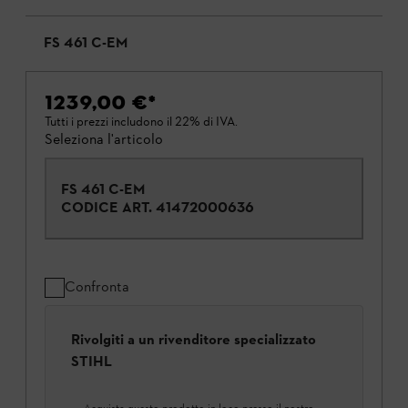
FS 461 C-EM
1239,00 €
*
Tutti i prezzi includono il 22% di IVA.
Seleziona l'articolo
FS 461 C-EM
CODICE ART.
41472000636
Confronta
Rivolgiti a un rivenditore specializzato
STIHL
Acquista questo prodotto in loco presso il nostro