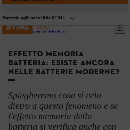
Batterie agli ioni di litio STIHL
Menù
Informazioni sulle batterie
Spiegazione dell'effetto memoria
EFFETTO MEMORIA
Con quali batterie si verifica l'effetto memoria
BATTERIA: ESISTE ANCORA
NELLE BATTERIE MODERNE?
Batterie agli ioni di litio STIHL
Spiegheremo cosa si cela
dietro a questo fenomeno e se
l'effetto memoria della
batteria si verifica anche con