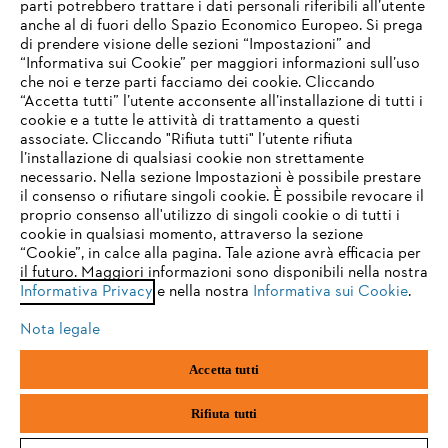
parti potrebbero trattare i dati personali riferibili all’utente
anche al di fuori dello Spazio Economico Europeo. Si prega
di prendere visione delle sezioni “Impostazioni” and
“Informativa sui Cookie” per maggiori informazioni sull’uso
Service
che noi e terze parti facciamo dei cookie. Cliccando
IHR BROWSER WIRD NICHT
“Accetta tutti” l’utente acconsente all’installazione di tutti i
UNTERSTÜTZT
cookie e a tutte le attività di trattamento a questi
associate. Cliccando "Rifiuta tutti" l’utente rifiuta
l’installazione di qualsiasi cookie non strettamente
necessario. Nella sezione Impostazioni è possibile prestare
Sie nutzen einen Browser, den wir noch nicht unterstützen. Für
Termini e condizioni generali
Privacy policy
il consenso o rifiutare singoli cookie. È possibile revocare il
eine optimale Nutzung unserer Seite empfehlen wir Ihnen, zu
proprio consenso all'utilizzo di singoli cookie o di tutti i
einem der folgenden Browser zu wechseln:
cookie in qualsiasi momento, attraverso la sezione
Note legali
Cookies
Informazioni legali
“Cookie”, in calce alla pagina. Tale azione avrà efficacia per
il futuro. Maggiori informazioni sono disponibili nella nostra
Informativa Privacy
e nella nostra
Informativa sui Cookie
.
firefox
chrome
Andreas STIHL S.p.A. - Viale delle Industrie, 15
20040 Cambiago (MI)
Nota legale
Email:
info@stihl.it
safari
edge
PEC:
amministrazione@stihl-pec.it
Accetta tutti
Numero di partita IVA: 09883420151.
Società a socio unico, soggetta a direzione e coordinamento di Andreas
samsung
android
Stihl AG & Co. KG
Rifiuta tutti