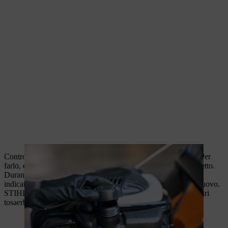
Controllare il livello dell'olio con l'asta indicatrice del livello. Per
farlo, estrarre l'astina di livello dell'olio e pulirla con un fazzoletto.
Durante la rimozione, l'olio deve raggiungere la tacca dell'asta
indicatrice del livello. In caso contrario, rabboccare con olio nuovo.
STIHL mette a disposizione un olio motore specifico per i nostri
tosaerba a benzina.