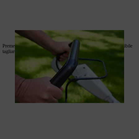
La staffa di arresto del motore viene spinta verso il montante.
Premere il pulsante di avvio per avviare il tosaerba. Ora è possibile
tagliare il prato.