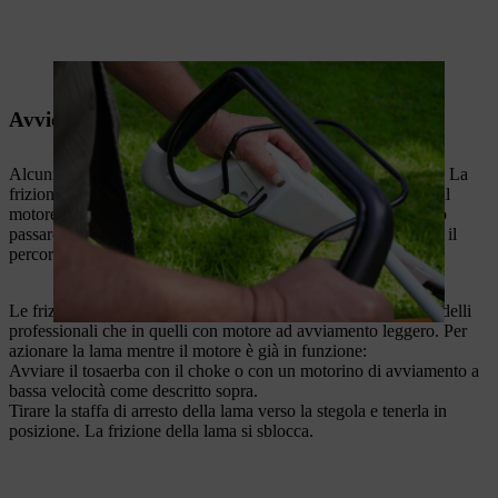
Premendo il pulsante di avviamento, il motore si avvia.
Avvio del tosaerba con frizione freno-lama
Alcuni tosaerba STIHL sono dotati di una frizione freno-lama. La
frizione della lama consente di disaccoppiare le lame rotanti dal
motore senza spegnere il tosaerba. Ad esempio, il tosaerba può
passare da un prato all'altro senza danneggiare le lame durante il
percorso.
Le frizioni delle lame dei tosarba STIHL si trovano sia nei modelli
professionali che in quelli con motore ad avviamento leggero. Per
azionare la lama mentre il motore è già in funzione:
Avviare il tosaerba con il choke o con un motorino di avviamento a
bassa velocità come descritto sopra.
Tirare la staffa di arresto della lama verso la stegola e tenerla in
posizione. La frizione della lama si sblocca.