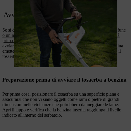
Per avviare il tosaerba a batteria, premere il pulsante di avviamento.
Avvio del tosaerba a benzina
Se si desidera avviare un
tosaerba a benzina con un paranco a fune
o un motorino di avviamento elettrico, la preparazione inizia già
prima dell'avviamento:
controllare la benzina e l'olio prima di
avviare il tosaerba. Se non c'è abbastanza carburante, la macchina
emetterà solo uno scoppiettio fiacco. Per avviare correttamente il
tosaerba, seguire questi consigli.
Preparazione prima di avviare il tosaerba a benzina
Per prima cosa, posizionare il tosaerba su una superficie piana e
assicurarsi che non vi siano oggetti come rami o pietre di grandi
dimensioni nelle vicinanze che potrebbero danneggiare le lame.
Apri il tappo e verifica che la benzina inserita raggiunga il livello
indicato all'interno del serbatoio.