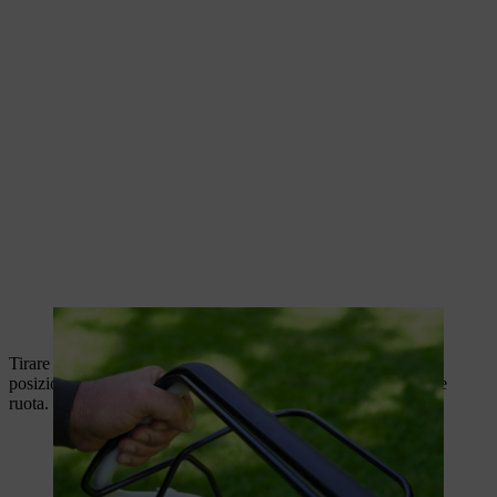
La staffa di arresto lama viene tirata verso la stegola.
Tirare verso di sé la leva della frizione della lama. Si blocca in
posizione e può essere rilasciata. La lama di taglio è innestata e
ruota.