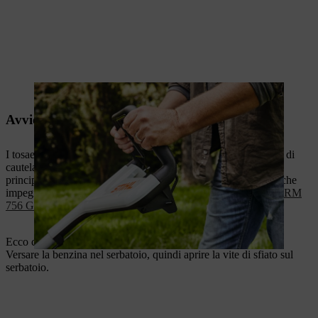
Il motore del tosaerba si accende.
Avvio del tosaerba con choke
I tosaerba dotati di choke devono essere avviati con un po' più di
cautela. I tosaerba con choke di STIHL sono disponibili
principalmente in modelli più potenti per applicazioni domestiche
impegnative e nel settore professionale (
STIHL RM 655 YS
,
RM
756 GS
,
RM 756 GC
,
RM 756 YS
,
RM 756 YC
).
Ecco come iniziare a utilizzare questi modelli:
Versare la benzina nel serbatoio, quindi aprire la vite di sfiato sul
serbatoio.