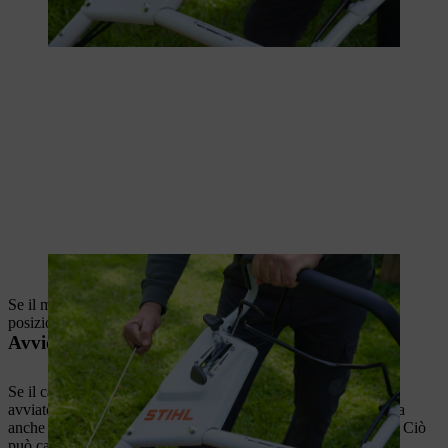
Tirare la fune di avviamento finché il motore non si avvia.
Se il motore è in funzione e il comando dell'acceleratore è in
posizione "choke", portarlo in posizione I.
Avvio del tosaerba senza cavo
Se il cavo di comando del tosaerba è rotto, non può più essere
avviato. Esistono ovviamente dei trucchi per avviare il tosaerba
anche senza un paranco a fune,
ma è vivamente sconsigliato.
Ciò
può causare gravi lesioni a se stessi e agli altri o danneggiare il