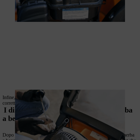
Infine, controllare che il connettore della candela sia fissato
correttamente.
I diversi sistemi per avviare un tosaerba
a benzina
Dopo aver controllato benzina e olio, è possibile avviare il tosaerba