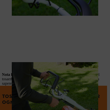
Dopo lo scatto in posizione, la leva viene rilasciata.
Nota bene:
per qualsiasi domanda sul rifornimento corretto del
tosaerba, leggi il nostro articolo per scoprire tutto ciò che c'è da
sapere.
TOSAERBA AD ALTE PRESTAZIONI PER
OGNI ESIGENZA