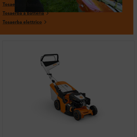
Tosaerba a benzina
Tosaerba a batteria
Tosaerba elettrico