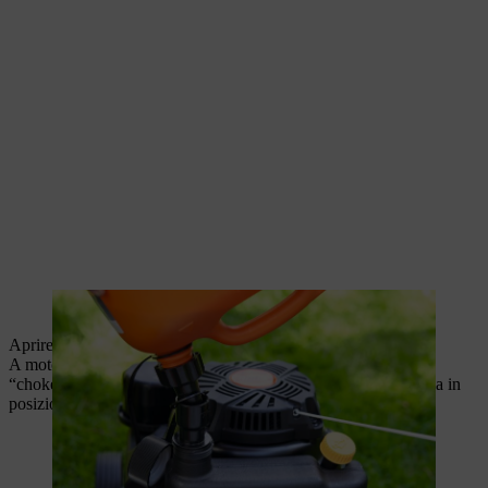
Per prima cosa, riempire il serbatoio di benzina.
Aprire il rubinetto del carburante.
A motore freddo, portare la leva dell'acceleratore in posizione
“choke”. Con il motore caldo o quando fa caldo, portare la leva in
posizione I.