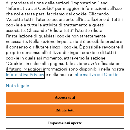
di prendere visione delle sezioni “Impostazioni” and
La staffa di arresto del motore viene spinta verso la stegola.
“Informativa sui Cookie” per maggiori informazioni sull’uso
che noi e terze parti facciamo dei cookie. Cliccando
IHR BROWSER WIRD NICHT
Queste istruzioni sono state concepite per avviare correttamente il
“Accetta tutti” l’utente acconsente all’installazione di tutti i
UNTERSTÜTZT
tosaerba. Se tuttavia qualcosa non dovesse funzionare, rivolgiti al
cookie e a tutte le attività di trattamento a questi
nostro
rivenditore specializzato STIHL
. Ora puoi iniziare a tagliare
associate. Cliccando "Rifiuta tutti" l’utente rifiuta
il prato
.
l’installazione di qualsiasi cookie non strettamente
necessario. Nella sezione Impostazioni è possibile prestare
Sie nutzen einen Browser, den wir noch nicht unterstützen. Für
il consenso o rifiutare singoli cookie. È possibile revocare il
Nota bene: quando la stagione del giardinaggio è finita, leggi il
eine optimale Nutzung unserer Seite empfehlen wir Ihnen, zu
nostro articolo per scoprire come preparare
il tuo tosaerba per
proprio consenso all'utilizzo di singoli cookie o di tutti i
einem der folgenden Browser zu wechseln:
l'inverno
.
cookie in qualsiasi momento, attraverso la sezione
“Cookie”, in calce alla pagina. Tale azione avrà efficacia per
Altri consigli per il tosaerba
il futuro. Maggiori informazioni sono disponibili nella nostra
Informativa Privacy
e nella nostra
Informativa sui Cookie
.
firefox
chrome
Altri consigli per il tuo giardino
Nota legale
safari
edge
Accetta tutti
samsung
android
Rifiuta tutti
Impostazioni aperte