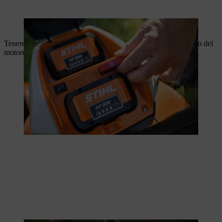
Viene inserito un connettore di sicurezza.
Tenere premuto il pulsante di avvio. Spostare la staffa di arresto del
motore verso la stegola: l'attrezzo si avvierà.