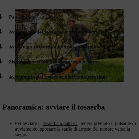
Panoramica
Avviamento del tosaerba a batteria: Istruzioni
Avviare un tosaerba a benzina: Istruzioni
Sistemi di avviamento tosaerba a benzina
Avviamento del tosaerba elettrico: Istruzioni
Panoramica: avviare il tosaerba
Per avviare il
tosaerba a batteria
: tenere premuto il pulsante di
avviamento, spostare la staffa di arresto del motore verso la
stegola