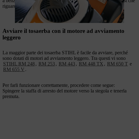
a benzina. Qui di seguito abbiamo raccolto per te delle checklist che
riguardano tutti i comuni tosaerba STIHL.
Avviare il tosaerba con il motore ad avviamento
leggero
La maggior parte dei tosaerba STIHL è facile da avviare, perché
sono dotati di motori ad avviamento leggero. Tra questi vi sono
STIHL RM 248
,
RM 253
,
RM 443
,
RM 448 TX
,
RM 650 T
e
RM 655 V
.
Per farli funzionare correttamente, procedere come segue:
Spingere la staffa di arresto del motore verso la stegola e tenerla
premuta.