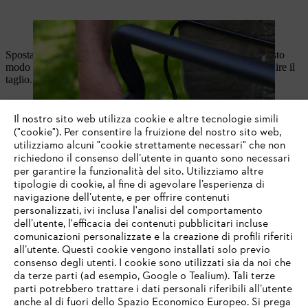
Per avviare il motore, premere il pulsante di avvio.
Spostare la staffa di arresto del motore verso la stegola: in questo
modo l'attrezzo si avvia. Dopo l'azionamento è possibile eseguire il
taglio.
Il nostro sito web utilizza cookie e altre tecnologie simili
("cookie"). Per consentire la fruizione del nostro sito web,
utilizziamo alcuni "cookie strettamente necessari" che non
richiedono il consenso dell’utente in quanto sono necessari
per garantire la funzionalità del sito. Utilizziamo altre
tipologie di cookie, al fine di agevolare l’esperienza di
navigazione dell’utente, e per offrire contenuti
personalizzati, ivi inclusa l'analisi del comportamento
dell’utente, l'efficacia dei contenuti pubblicitari incluse
comunicazioni personalizzate e la creazione di profili riferiti
all’utente. Questi cookie vengono installati solo previo
consenso degli utenti. I cookie sono utilizzati sia da noi che
da terze parti (ad esempio, Google o Tealium). Tali terze
parti potrebbero trattare i dati personali riferibili all’utente
anche al di fuori dello Spazio Economico Europeo. Si prega