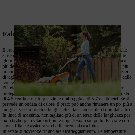
Falciare il prato in estate
Il prato è in ottima forma passata la primavera ed è nel pieno delle
sue forze e della sua crescita. Pertanto, tagliarlo ogni quattro-sette
giorni all'inizio dell'estate. Il taglio regolare fa sì che l'erba cresca
più densamente perché forma nuovi germogli laterali. Tuttavia, più
importante degli intervalli tra le operazioni di taglio, sono le altezze
di taglio, che devono essere assolutamente adattate all'aumento delle
temperature.
Più elevate sono le temperature, più deve essere lunga l'erba per
proteggere gli steli sensibili: tagliare il prato in posizione soleggiata
di 4-5 centimetri e in posizione ombreggiata di 5-7 centimetri. Se si
prevede un'ondata di calore, il prato può anche rimanere un po' più a
lungo al sole, in modo che gli steli si facciano ombra l'uno dall'altro.
In linea di massima, non tagliare più di un terzo della lunghezza per
ogni taglio per evitare ustioni e imperfezioni sul prato.
Falciare con
lame affilate
e assicurarsi che il terreno sia asciutto.
In estate si dovrebbe rinunciare all'arieggiamento. Le temperature