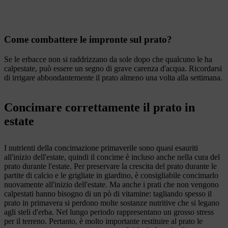
Come combattere le impronte sul prato?
Se le erbacce non si raddrizzano da sole dopo che qualcuno le ha
calpestate, può essere un segno di grave carenza d'acqua. Ricordarsi
di irrigare abbondantemente il prato almeno una volta alla settimana.
Concimare correttamente il prato in
estate
I nutrienti della concimazione primaverile sono quasi esauriti
all'inizio dell'estate, quindi il concime è incluso anche nella cura del
prato durante l'estate. Per preservare la crescita del prato durante le
partite di calcio e le grigliate in giardino, è consigliabile concimarlo
nuovamente all'inizio dell'estate. Ma anche i prati che non vengono
calpestati hanno bisogno di un pò di vitamine: tagliando spesso il
prato in primavera si perdono molte sostanze nutritive che si legano
agli steli d'erba. Nel lungo periodo rappresentano un grosso stress
per il terreno. Pertanto, è molto importante restituire al prato le