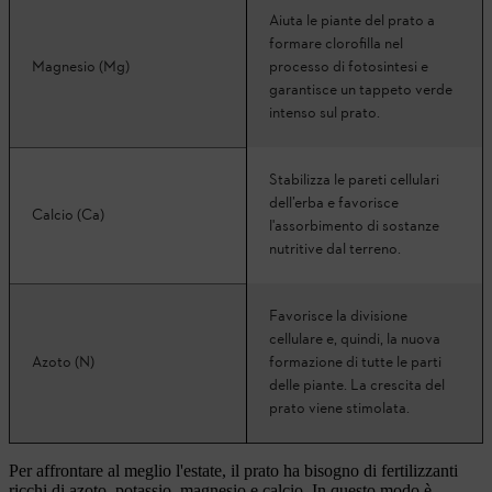
Aiuta le piante del prato a
formare clorofilla nel
Magnesio (Mg)
processo di fotosintesi e
garantisce un tappeto verde
intenso sul prato.
Stabilizza le pareti cellulari
dell’erba e favorisce
Calcio (Ca)
l'assorbimento di sostanze
nutritive dal terreno.
Favorisce la divisione
cellulare e, quindi, la nuova
Azoto (N)
formazione di tutte le parti
delle piante. La crescita del
prato viene stimolata.
Per affrontare al meglio l'estate, il prato ha bisogno di fertilizzanti
ricchi di azoto, potassio, magnesio e calcio. In questo modo è