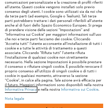
comunicazioni personalizzate e la creazione di profili riferiti
all’utente. Questi cookie vengono installati solo previo
consenso degli utenti. I cookie sono utilizzati sia da noi che
da terze parti (ad esempio, Google o Tealium). Tali terze
STIHL FAQ
parti potrebbero trattare i dati personali riferibili all’utente
anche al di fuori dello Spazio Economico Europeo. Si prega
di prendere visione delle sezioni “Impostazioni” and
“Informativa sui Cookie” per maggiori informazioni sull’uso
Service
che noi e terze parti facciamo dei cookie. Cliccando
IHR BROWSER WIRD NICHT
“Accetta tutti” l’utente acconsente all’installazione di tutti i
UNTERSTÜTZT
cookie e a tutte le attività di trattamento a questi
associate. Cliccando "Rifiuta tutti" l’utente rifiuta
l’installazione di qualsiasi cookie non strettamente
necessario. Nella sezione Impostazioni è possibile prestare
Sie nutzen einen Browser, den wir noch nicht unterstützen. Für
Termini e condizioni generali
Privacy policy
il consenso o rifiutare singoli cookie. È possibile revocare il
eine optimale Nutzung unserer Seite empfehlen wir Ihnen, zu
proprio consenso all'utilizzo di singoli cookie o di tutti i
einem der folgenden Browser zu wechseln:
cookie in qualsiasi momento, attraverso la sezione
Note legali
Cookies
Informazioni legali
“Cookie”, in calce alla pagina. Tale azione avrà efficacia per
il futuro. Maggiori informazioni sono disponibili nella nostra
Informativa Privacy
e nella nostra
Informativa sui Cookie
.
firefox
chrome
Andreas STIHL S.p.A. - Viale delle Industrie, 15
20040 Cambiago (MI)
Nota legale
Email:
info@stihl.it
safari
edge
PEC:
amministrazione@stihl-pec.it