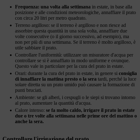
Frequenza: una volta alla settimana
in estate, in base alla
posizione e alle condizioni meteorologiche, annaffiare il prato
con circa 20 litri per metro quadrato.
Terreno argilloso: se il terreno è argilloso e non riesce ad
assorbire questa quantità in una sola volta, annaffiare due
volte consecutive (o il giorno successivo, ad esempio), ma
non per più di una settimana. Se il terreno è molto argilloso, è
utile sabbiare il prato.
Controllare l'uniformità: utilizzare un misuratore d'acqua per
controllare se si è annaffiato in modo uniforme e ovunque.
Questo vale in particolare per la cura del prato in estate.
Orari: durante la cura del prato in estate, in genere si
consiglia
di innaffiare la mattina presto o la sera
tardi, perché la luce
solare diretta su un prato umido può causare la formazione di
punti bruciati.
Ambiente: se gli alberi, i cespugli o le siepi si trovano intorno
al prato, aumentare la quantità d'acqua.
Calore intenso:
se fa molto caldo, irrigare il prato in estate
due o tre volte alla settimana nelle prime ore del mattino o
anche la sera.
Controllare l'irrigazione del prato