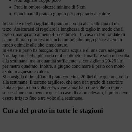
Non tagliare troppo poco
Prati in ombra: altezza minima di 5 cm
Concimare il prato a giugno per prepararlo al calore
In estate è meglio tagliare il prato una volta alla settimana di un
terzo. Assicurarsi di regolare la lunghezza di taglio in modo che il
prato rimanga alto almeno 4-5 centimetri. In caso di forti ondate di
calore, il prato può restare anche un po' più lungo per resistere in
modo ottimale alle alte temperature.
In estate il prato ha bisogno di molta acqua e di una cura adeguata.
Non tagliare l'erba più corta di 4 centimetri. Innaffiare solo una volta
alla settimana, ma in quantità sufficiente: si consigliano 20-25 litri
per metro quadrato. Inoltre, a giugno concimare il prato con molto
azoto, magnesio e calcio.
Si consiglia di innaffiare il prato con circa 20 litri di acqua una volta
alla settimana. Il terreno argilloso, che non è in grado di assorbire
tanta acqua in una volta sola, viene annaffiato due volte in rapida
successione con meno acqua. In caso di calore elevato, il prato deve
essere irrigato fino a tre volte alla settimana.
Cura del prato in tutte le stagioni