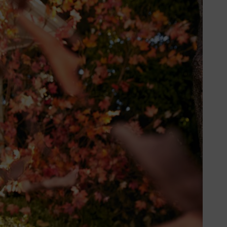
ato. Quando la temperatura del
spinti dal peso della neve a terra e
odo i residui di taglio non devono
e l'ultimo taglio i residui non
voso, fatta eccezione per i prati