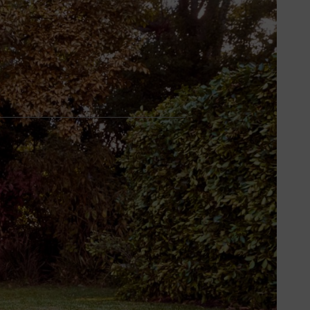
assicuri di non venire mai sorpreso
'inverno.
to modo si evita la formazione di
e: le erbacce sono vulnerabili a
ostare il tosaerba su un taglio alto
i potenti
soffiatori e aspiratori