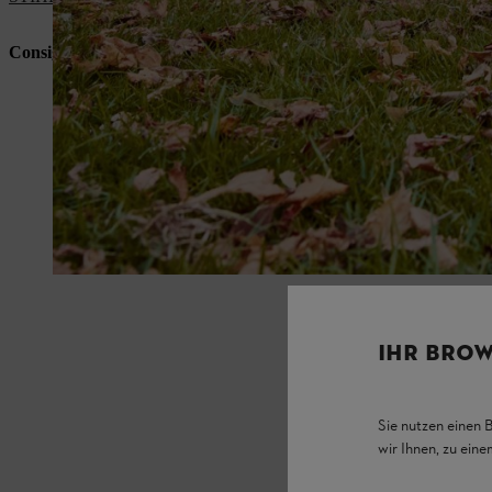
Consiglio: puoi lasciare le foglie intorno
alle piante perennio sulle 
IHR BROW
Sie nutzen einen 
wir Ihnen, zu ein