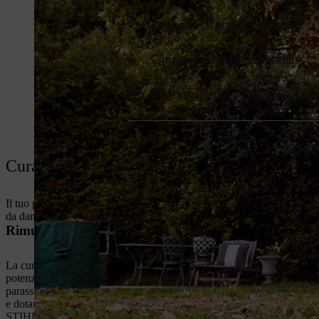
Arieggiare il prato in autunno
Concimare il prato in autunno
Riparare i danni
Cura del prato in autunno: pulire il prato
Il tuo prato è naturalmente in grado di resistere senza problemi alla s
da danni di piccola o grande entità nella prossima stagione. Uno dei pri
Rimuovi le foglie autunnali
La cura del prato in autunno comprende la rimozione periodica di fogli
potenziali muffe o funghi durante la stagione fredda a causa dell'eleva
parassiti e malattie del prato. Se non si desidera utilizzare il rastrello
e dotarlo di un cesto di raccolta. Le foglie sono più facili da raccogli
STIHL
sono un pratico aiuto per rimuovere le foglie dal prato in aut