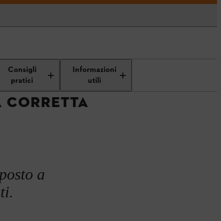
Consigli
Informazioni
pratici
utili
A CORRETTA
oposto a
ti.