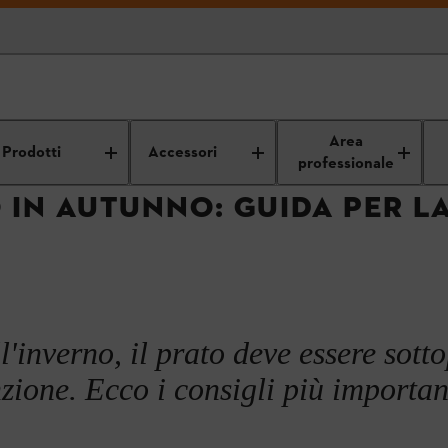
are il giardino
Cura del prato
Cura del prato in autunno
Area
Prodotti
Accessori
professionale
 IN AUTUNNO: GUIDA PER L
l'inverno, il prato deve essere sott
ione. Ecco i consigli più importan