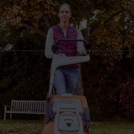
tagione fredda. Con il giusto programma di cura del prato in autunno, ti 
mi e più importanti punti: il prato deve essere pulito prima di iniziare l
e autunnali cadute, frutta frantumata e rami spezzati dal prato. In ques
ta umidità dell'aria. Quando l'erba è coperta, l'ossigeno non può circolar
, le foglie possono essere facilmente rimosse con il tosaerba. Per farlo, imp
ere quando lo strato non è troppo spesso e le foglie sono asciutte. Anche 
unno.