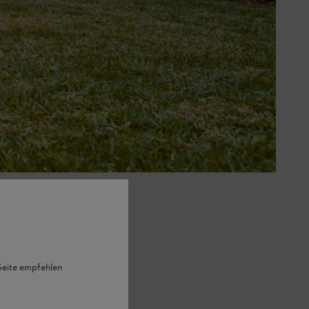
el giardino un riparo invernale.
 Seite empfehlen