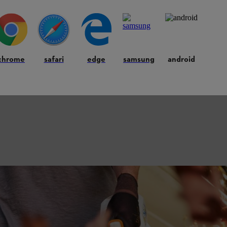
chrome
safari
edge
samsung
android
utunno