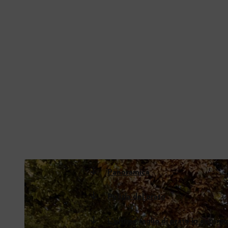
Panoramica
Pulizia del prato
L'ultimo taglio di prato in autunn