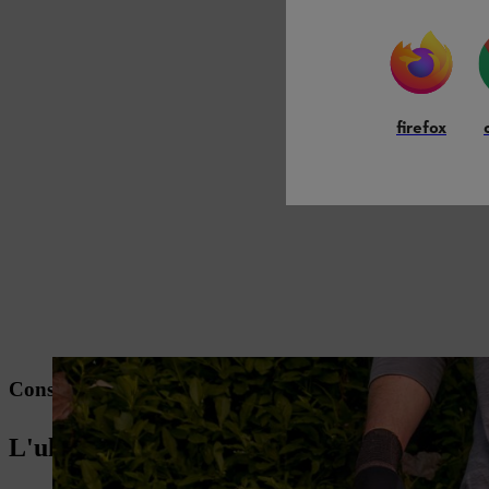
firefox
Consigli di giardinaggio STIHL: cura del prato in a
L'ultimo taglio del prato in autunno