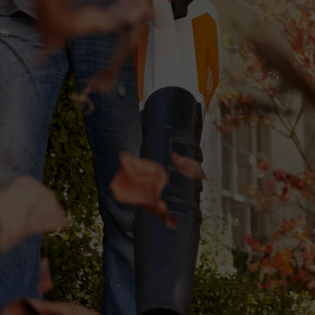
ondamentalmente bisogna tenere presente che se il prato cresce, va falci
escere. Ora è il momento dell'ultimo taglio prima della pausa invernale.
"breve ed efficace". In questo modo eviterai che gli steli d'erba vengano 
so ti consigliamo di falciare l'erba con un cesto di raccolta. In questo m
o fa freddo, l'erba non può più essere tagliata dal terreno, quindi durant
do l'erba rimane protetta senza essere schiacciata dal peso di un manto ne
e con un’altezza pari a circa 90 millimetri.