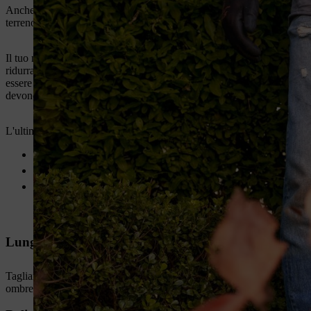
Anche la rasatura regolare fa parte della cura del prato in autunno. F
terreno scenderà regolarmente sotto i 10 gradi, il prato smetterà di cr
Il tuo motto per l'ultimo taglio del prato dell'autunno dovrebbe essere 
ridurrai inoltre il rischio di infestazioni da funghi. Anche in questo ca
essere rimossi a posteriori con fatica. Questo è importante perché quand
devono fare mulching sul prato.
L'ultimo taglio deve essere eseguito
dopo la prima notte di gelo
in una giornata secca
col cielo nuvoloso
Lunghezza dell'erba in autunno
Tagliare il prato all'altezza normale, circa 50 millimetri. In questo mo
ombreggiati, che idealmente dovrebbero approcciarsi al riposo invernal