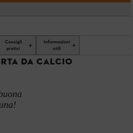
a da calcio
Consigli
Informazioni
pratici
utili
RTA DA CALCIO
 buona
 una!