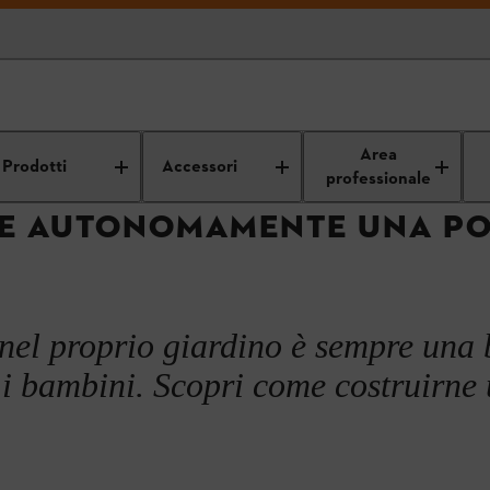
truzioni in legno fai da te
Mobili in legno fai da te
Costruire una port
Area
Prodotti
Accessori
professionale
E AUTONOMAMENTE UNA PO
nel proprio giardino è sempre una
e i bambini. Scopri come costruirne