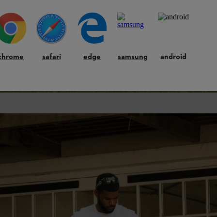
chrome
safari
edge
samsung
android