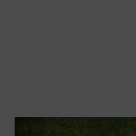
Mettere da parte tutti i materiali e gli attrezzi prima della costruzione.