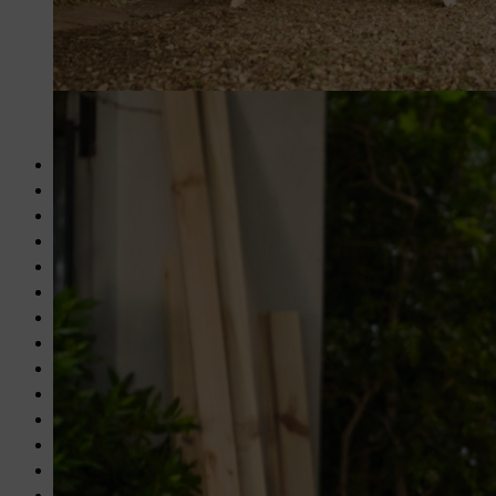
L'olio conservante per legno rende la porta da calcio più resistente.
1 traversa: 2400 x 70 x 45 mm
2 montanti: 1600 x 70 x 45 mm
2 parti laterali / puntoni superiori: 600 x 45 x 45 mm
2 parti laterali / puntoni inferiori: 1000 x 45 x 45 mm
2 montanti di sostegno posteriori: 1700 x 45 x 45 mm
1 puntone inferiore: 2310 x 54 x 34 mm
4 viti per legno / Spax per il telaio: 6 x 100 mm
8 viti per legno / Spax per le parti laterali: 6 x 100 mm
52 viti per legno / Spax per il fissaggio degli angolari, delle c
2 angolari metallici (acciaio inossidabile o acciaio zincato) per
4 cerniere ribaltabili (acciaio inox o acciaio zincato): 60 x 60 
2 tasselli in legno: 10 x 40 mm
60-65 ganci a vite: 3,3 x 50 mm (16 mm di larghezza)
1 rete da calcio: per dimensioni della porta di 160 x 24 cm, pre