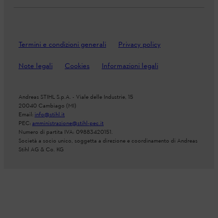
Termini e condizioni generali
Privacy policy
Note legali
Cookies
Informazioni legali
Andreas STIHL S.p.A. - Viale delle Industrie, 15
20040 Cambiago (MI)
Email:
info@stihl.it
PEC:
amministrazione@stihl-pec.it
Numero di partita IVA: 09883420151.
Società a socio unico, soggetta a direzione e coordinamento di Andreas
Stihl AG & Co. KG