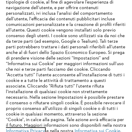
tipologie di cookie, al fine di agevolare l’esperienza di
navigazione dell’utente, e per offrire contenuti
personalizzati, ivi inclusa l'analisi del comportamento
L’azienda
dell’utente, l'efficacia dei contenuti pubblicitari incluse
comunicazioni personalizzate e la creazione di profili riferiti
all’utente. Questi cookie vengono installati solo previo
consenso degli utenti. I cookie sono utilizzati sia da noi che
da terze parti (ad esempio, Google o Tealium). Tali terze
STIHL FAQ
parti potrebbero trattare i dati personali riferibili all’utente
anche al di fuori dello Spazio Economico Europeo. Si prega
di prendere visione delle sezioni “Impostazioni” and
“Informativa sui Cookie” per maggiori informazioni sull’uso
Service
che noi e terze parti facciamo dei cookie. Cliccando
IHR BROWSER WIRD NICHT
“Accetta tutti” l’utente acconsente all’installazione di tutti i
UNTERSTÜTZT
cookie e a tutte le attività di trattamento a questi
associate. Cliccando "Rifiuta tutti" l’utente rifiuta
l’installazione di qualsiasi cookie non strettamente
necessario. Nella sezione Impostazioni è possibile prestare
Sie nutzen einen Browser, den wir noch nicht unterstützen. Für
Termini e condizioni generali
Privacy policy
il consenso o rifiutare singoli cookie. È possibile revocare il
eine optimale Nutzung unserer Seite empfehlen wir Ihnen, zu
proprio consenso all'utilizzo di singoli cookie o di tutti i
einem der folgenden Browser zu wechseln:
cookie in qualsiasi momento, attraverso la sezione
Note legali
Cookies
Informazioni legali
“Cookie”, in calce alla pagina. Tale azione avrà efficacia per
il futuro. Maggiori informazioni sono disponibili nella nostra
Informativa Privacy
e nella nostra
Informativa sui Cookie
.